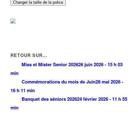
01 49 63 98 98
01 49 63 98 98
Changer la taille de la police
RETOUR SUR…
Miss et Mister Senior 2026
26 juin 2026 - 15 h 03
min
Commémorations du mois de Juin
28 mai 2026 -
16 h 11 min
Banquet des séniors 2026
24 février 2026 - 11 h 55
min