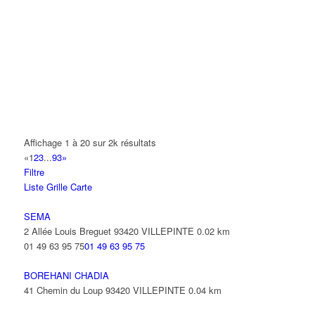
A.Y.S.N
14 Allée Fénelon 93420 VILLEPINTE
A2B TRANSPORTS
165 Allée des Erables 93420 VILLEPINTE
AB AUTO
15 Avenue de Jussieu 93420 VILLEPINTE
ABBAOUI TOUFIK
Affichage 1 à 20 sur 2k résultats
10 Allée Georges Gershwin 93420 VILLEPINTE
«
1
2
3
...
93
»
Filtre
ABBES SARAH
Liste
Grille
Carte
14 Avenue de la Gare 93420 VILLEPINTE
SEMA
2 Allée Louis Breguet 93420 VILLEPINTE
0.02 km
01 49 63 95 75
01 49 63 95 75
BOREHANI CHADIA
41 Chemin du Loup 93420 VILLEPINTE
0.04 km