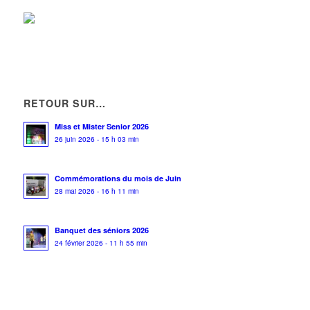
01 49 63 15 10
01 49 63 15 10
FRANCE PARE-BRISE
21 Avenue Georges Clemenceau 93420 VILLEPINTE
0.15 km
01 41 51 06 57
01 41 51 06 57
SAPHIR AUTO
RETOUR SUR…
19 Avenue Georges Clemenceau 93420 VILLEPINTE
0.16 km
01 49 63 84 14
01 49 63 84 14
Miss et Mister Senior 2026
26 juin 2026 - 15 h 03 min
Commémorations du mois de Juin
28 mai 2026 - 16 h 11 min
Banquet des séniors 2026
24 février 2026 - 11 h 55 min