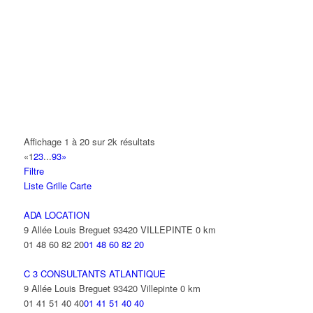
A.Y.S.N
14 Allée Fénelon 93420 VILLEPINTE
A2B TRANSPORTS
165 Allée des Erables 93420 VILLEPINTE
AB AUTO
15 Avenue de Jussieu 93420 VILLEPINTE
ABBAOUI TOUFIK
Affichage 1 à 20 sur 2k résultats
10 Allée Georges Gershwin 93420 VILLEPINTE
«
1
2
3
...
93
»
Filtre
ABBES SARAH
Liste
Grille
Carte
14 Avenue de la Gare 93420 VILLEPINTE
ADA LOCATION
9 Allée Louis Breguet 93420 VILLEPINTE
0 km
01 48 60 82 20
01 48 60 82 20
C 3 CONSULTANTS ATLANTIQUE
9 Allée Louis Breguet 93420 Villepinte
0 km
01 41 51 40 40
01 41 51 40 40