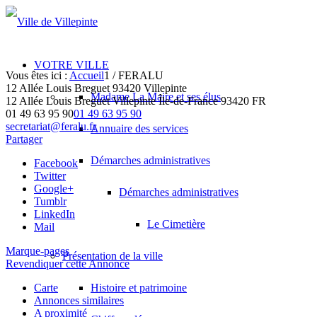
VOTRE VILLE
Vous êtes ici :
Accueil
1
/
FERALU
12 Allée Louis Breguet 93420 Villepinte
Madame La Maire et ses élus
12 Allée Louis Breguet
Villepinte
Île-de-France
93420
FR
01 49 63 95 90
01 49 63 95 90
secretariat@feralu.fr
Annuaire des services
Partager
Démarches administratives
Facebook
Twitter
Google+
Démarches administratives
Tumblr
LinkedIn
Le Cimetière
Mail
Marque-pages
Présentation de la ville
Revendiquer cette Annonce
Carte
Histoire et patrimoine
Annonces similaires
A proximité