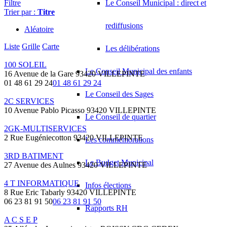
Filtre
Le Conseil Municipal : direct et
Trier par :
Titre
rediffusions
Aléatoire
Liste
Grille
Carte
Les délibérations
100 SOLEIL
Le Conseil Municipal des enfants
16 Avenue de la Gare 93420 VILLEPINTE
01 48 61 29 24
01 48 61 29 24
Le Conseil des Sages
2C SERVICES
10 Avenue Pablo Picasso 93420 VILLEPINTE
Le Conseil de quartier
2GK-MULTISERVICES
2 Rue Eugéniecotton 93420 VILLEPINTE
Les commémorations
3RD BATIMENT
Le Budget Municipal
27 Avenue des Aulnes 93420 VILLEPINTE
4 T INFORMATIQUE
Infos élections
8 Rue Eric Tabarly 93420 VILLEPINTE
06 23 81 91 50
06 23 81 91 50
Rapports RH
A C S E P