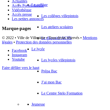
Actualités
Le collège
Accès Portail famille
Vidéothèque
Accès presse
Les collèges villepintois
Les petites annonces
Les ateliers scolaires
Marque-pages
© 2022 • Ville de Villepinte • Tous droits réservés •
Mentions
Le dispositif ACTE
légales
•
Protection des données personnelles
Le lycée
Facebook
Instagram
Youtube
Les lycées villepintois
Faire défiler vers le haut
Prépa Bac
J’ai mon Bac
Le Centre Stelo Formation
Jeunesse