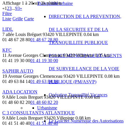
Affichage 1 à 20 sur 2k résultats
Tranquillité urbaine
«
1
2
3
...
93
»
Filtre
DIRECTION DE LA PREVENTION,
Liste
Grille
Carte
LIDL
DE LA SECURITE ET DE LA
7 allée Louis Bréguet 93420 VILLEPINTE
0.04 km
01 48 67 28 80
01 48 67 28 80
TRANQUILLITE PUBLIQUE
KFC
11 Avenue Georges Clemenceau 93420 Villepinte
0.05 km
POLICE MUNICIPALE ET AGENTS
01 41 19 30 00
01 41 19 30 00
DE SURVEILLANCE DE LA VOIE
SAPHIR AUTO
19 Avenue Georges Clemenceau 93420 VILLEPINTE
0.08 km
01 49 63 84 14
01 49 63 84 14
PUBLIQUE (PM/ASVP)
ADA LOCATION
Opération Tranquillité Vacances
9 Allée Louis Breguet 93420 VILLEPINTE
0.08 km
01 48 60 82 20
01 48 60 82 20
Urbanisme
C 3 CONSULTANTS ATLANTIQUE
9 Allée Louis Breguet 93420 Villepinte
0.08 km
Le Guichet Numérique des Autorisations
01 41 51 40 40
01 41 51 40 40