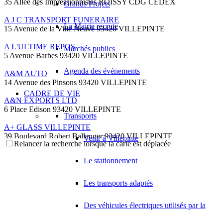
35 Allée des Impressionnistes ROISSY CDG CEDEX
Grands Projets
A J C TRANSPORT FUNERAIRE
La Mairie recrute
15 Avenue de la Ville Neuve 93420 VILLEPINTE
A L'ULTIME REPOS
Marchés publics
5 Avenue Barbes 93420 VILLEPINTE
Agenda des événements
A&M AUTO
14 Avenue des Pinsons 93420 VILLEPINTE
CADRE DE VIE
A&N EXPORTS LTD
6 Place Edison 93420 VILLEPINTE
Transports
A+ GLASS VILLEPINTE
39 Boulevard Robert Ballanger 93420 VILLEPINTE
Venir à Villepinte
Relancer la recherche lorsque la carte est déplacée
01 41 52 34 78
01 41 52 34 78
Le stationnement
A.B METAL SERRURERIE METALLLERIE
57 Boulevard Circulaire 93420 VILLEPINTE
Les transports adaptés
A.F.M. DISTRIBUTION
21 Avenue du Chemin de Fer 93420 Villepinte
Des véhicules électriques utilisés par la
09 66 91 74 67
09 66 91 74 67