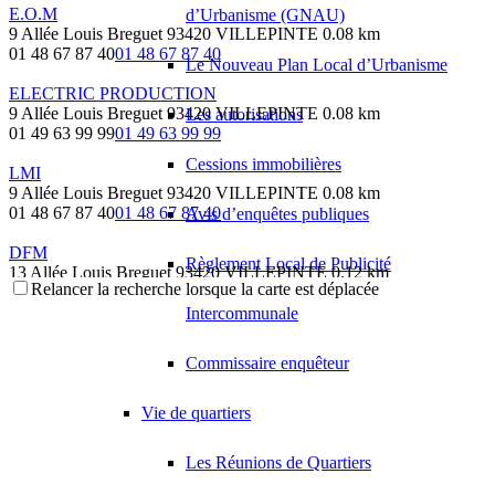
E.O.M
d’Urbanisme (GNAU)
9 Allée Louis Breguet 93420 VILLEPINTE
0.08 km
01 48 67 87 40
01 48 67 87 40
Le Nouveau Plan Local d’Urbanisme
ELECTRIC PRODUCTION
9 Allée Louis Breguet 93420 VILLEPINTE
0.08 km
Les autorisations
01 49 63 99 99
01 49 63 99 99
Cessions immobilières
LMI
9 Allée Louis Breguet 93420 VILLEPINTE
0.08 km
01 48 67 87 40
01 48 67 87 40
Avis d’enquêtes publiques
DFM
Règlement Local de Publicité
13 Allée Louis Breguet 93420 VILLEPINTE
0.12 km
Relancer la recherche lorsque la carte est déplacée
01 49 63 01 00
01 49 63 01 00
bponzi@dfmspade.com
Intercommunale
GARAGE DES AULNES
Commissaire enquêteur
167 Chemin du Loup 93420 VILLEPINTE
0.12 km
01 48 61 25 37
01 48 61 25 37
Vie de quartiers
RDI
165 Chemin du Loup 93420 VILLEPINTE
0.13 km
Les Réunions de Quartiers
01 41 51 11 20
01 41 51 11 20