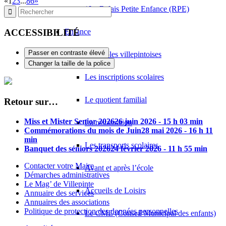
«
1
2
3
...
86
»
k.kadri@ecoffi.com
/ Le Relais Petite Enfance (RPE)
MASTERPRINT SOFTWARE
ACCESSIBILITÉ
Enfance
15 Allée Louis Breguet 93420 VILLEPINTE
0.15 km
Passer en contraste élevé
IMPRIMERIE MAURICE DAUER
Les écoles villepintoises
1 Avenue Charles de Gaulle 93420 VILLEPINTE
0.16 km
Changer la taille de la police
01 49 63 15 10
01 49 63 15 10
Les inscriptions scolaires
Le quotient familial
Retour sur…
Miss et Mister Senior 2026
26 juin 2026 - 15 h 03 min
La restauration
Commémorations du mois de Juin
28 mai 2026 - 16 h 11
min
Les transports scolaires
Banquet des séniors 2026
24 février 2026 - 11 h 55 min
Contacter votre Maire
Avant et après l’école
Démarches administratives
Le Mag’ de Villepinte
Accueils de Loisirs
Annuaire des services
Annuaires des associations
Politique de protection des données personnelles
Le CME (Conseil Municipal des enfants)