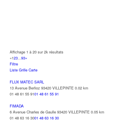
14 Allée Fénelon 93420 VILLEPINTE
A2B TRANSPORTS
165 Allée des Erables 93420 VILLEPINTE
AB AUTO
15 Avenue de Jussieu 93420 VILLEPINTE
ABBAOUI TOUFIK
Affichage 1 à 20 sur 2k résultats
10 Allée Georges Gershwin 93420 VILLEPINTE
«
1
2
3
...
93
»
Filtre
ABBES SARAH
Liste
Grille
Carte
14 Avenue de la Gare 93420 VILLEPINTE
FLUX MATEC SARL
13 Avenue Berlioz 93420 VILLEPINTE
0.02 km
01 48 61 55 91
01 48 61 55 91
FIMADA
6 Avenue Charles de Gaulle 93420 VILLEPINTE
0.05 km
01 48 63 16 30
01 48 63 16 30