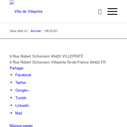
Vous êtes ici :
Accueil
/
HB ELEC
9 Rue Robert Schumann 93420 VILLEPINTE
9 Rue Robert Schumann
Villepinte
Île-de-France
93420
FR
Partager
Facebook
Twitter
Google+
Tumblr
LinkedIn
Mail
Marque-pages