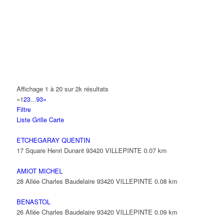
14 Allée Fénelon 93420 VILLEPINTE
A2B TRANSPORTS
165 Allée des Erables 93420 VILLEPINTE
AB AUTO
15 Avenue de Jussieu 93420 VILLEPINTE
ABBAOUI TOUFIK
Affichage 1 à 20 sur 2k résultats
10 Allée Georges Gershwin 93420 VILLEPINTE
«
1
2
3
...
93
»
Filtre
ABBES SARAH
Liste
Grille
Carte
14 Avenue de la Gare 93420 VILLEPINTE
ETCHEGARAY QUENTIN
17 Square Henri Dunant 93420 VILLEPINTE
0.07 km
AMIOT MICHEL
28 Allée Charles Baudelaire 93420 VILLEPINTE
0.08 km
BENASTOL
26 Allée Charles Baudelaire 93420 VILLEPINTE
0.09 km