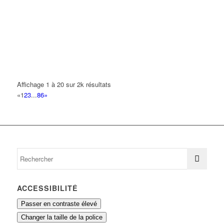
24 Allée Arthur Rimbaud 93420 VILLEPINTE
0.17 km
01 49 36 90 20
01 49 36 90 20
ZANOUN HILAL
26 Rue Jean Monnet 93420 VILLEPINTE
0.17 km
DU KE-LONG THIERRY
10 Rue Paul Valery 93420 VILLEPINTE
0.19 km
Affichage 1 à 20 sur 2k résultats
«
1
2
3
...
86
»
BALTIDE GREGORY FRANCK
43 Rue Robert Schumann 93420 VILLEPINTE
0.19 km
ACCESSIBILITÉ
Passer en contraste élevé
Changer la taille de la police