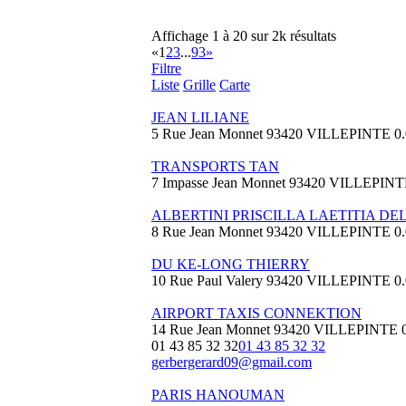
Affichage 1 à 20 sur 2k résultats
«
1
2
3
...
93
»
Filtre
Liste
Grille
Carte
JEAN LILIANE
5 Rue Jean Monnet 93420 VILLEPINTE
0
TRANSPORTS TAN
7 Impasse Jean Monnet 93420 VILLEPIN
ALBERTINI PRISCILLA LAETITIA DE
8 Rue Jean Monnet 93420 VILLEPINTE
0
DU KE-LONG THIERRY
10 Rue Paul Valery 93420 VILLEPINTE
0
AIRPORT TAXIS CONNEKTION
14 Rue Jean Monnet 93420 VILLEPINTE
01 43 85 32 32
01 43 85 32 32
gerbergerard09@gmail.com
PARIS HANOUMAN