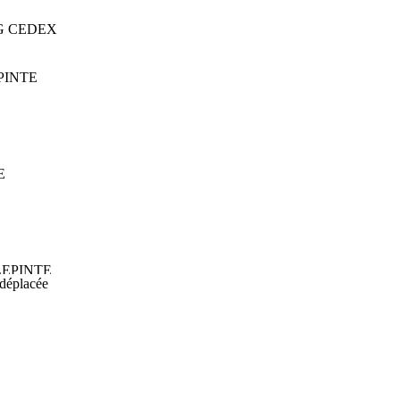
CDG CEDEX
EPINTE
E
LLEPINTE
 déplacée
RIE
TE
nte