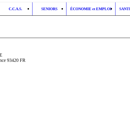
C.C.A.S.
SENIORS
ÉCONOMIE et EMPLOI
SANT
TE
ance
93420
FR