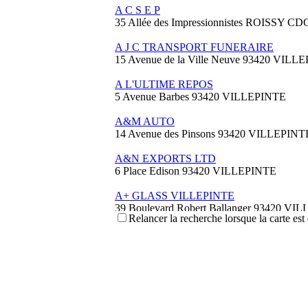
A C S E P
35 Allée des Impressionnistes ROISSY 
A J C TRANSPORT FUNERAIRE
15 Avenue de la Ville Neuve 93420 VILL
A L'ULTIME REPOS
5 Avenue Barbes 93420 VILLEPINTE
A&M AUTO
14 Avenue des Pinsons 93420 VILLEPINT
A&N EXPORTS LTD
6 Place Edison 93420 VILLEPINTE
A+ GLASS VILLEPINTE
39 Boulevard Robert Ballanger 93420 VI
Relancer la recherche lorsque la carte est
01 41 52 34 78
01 41 52 34 78
A.B METAL SERRURERIE METALLLE
57 Boulevard Circulaire 93420 VILLEPIN
A.F.M. DISTRIBUTION
21 Avenue du Chemin de Fer 93420 Villepi
09 66 91 74 67
09 66 91 74 67