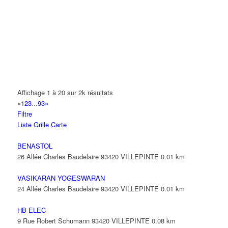
14 Allée Fénelon 93420 VILLEPINTE
A2B TRANSPORTS
165 Allée des Erables 93420 VILLEPINTE
AB AUTO
15 Avenue de Jussieu 93420 VILLEPINTE
ABBAOUI TOUFIK
Affichage 1 à 20 sur 2k résultats
10 Allée Georges Gershwin 93420 VILLEPINTE
«
1
2
3
...
93
»
Filtre
ABBES SARAH
Liste
Grille
Carte
14 Avenue de la Gare 93420 VILLEPINTE
BENASTOL
26 Allée Charles Baudelaire 93420 VILLEPINTE
0.01 km
VASIKARAN YOGESWARAN
24 Allée Charles Baudelaire 93420 VILLEPINTE
0.01 km
HB ELEC
9 Rue Robert Schumann 93420 VILLEPINTE
0.08 km