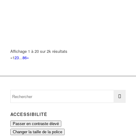
ANGELIS SECURITE
2 Allée Arthur Rimbaud 93420 VILLEPINTE
0.19 km
LEROY JEAN BAPTISTE
2 Allée Louis Jouvet 93420 VILLEPINTE
0.2 km
PHO ANTHONY
20 Rue Paul Valery 93420 VILLEPINTE
0.21 km
Affichage 1 à 20 sur 2k résultats
«
1
2
3
...
86
»
PHO OLIVIER
20 Rue Paul Valery 93420 VILLEPINTE
0.21 km
ACCESSIBILITÉ
Passer en contraste élevé
Changer la taille de la police