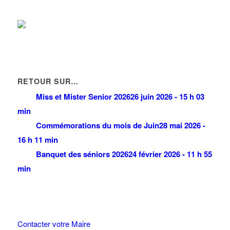
38 Avenue de la Gare 93420 VILLEPINTE
0.07 km
01 48 61 28 89
01 48 61 28 89
RETOUR SUR…
Miss et Mister Senior 2026
26 juin 2026 - 15 h 03
min
Commémorations du mois de Juin
28 mai 2026 -
16 h 11 min
Banquet des séniors 2026
24 février 2026 - 11 h 55
min
Contacter votre Maire