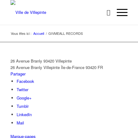
Vous êtes ici :
Accueil
/
GIVMEALL RECORDS
26 Avenue Branly 93420 Villepinte
26 Avenue Branly
Villepinte
Île-de-France
93420
FR
Partager
Facebook
Twitter
Google+
Tumblr
LinkedIn
Mail
Marque-pages