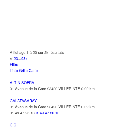
14 Allée Fénelon 93420 VILLEPINTE
A2B TRANSPORTS
165 Allée des Erables 93420 VILLEPINTE
AB AUTO
15 Avenue de Jussieu 93420 VILLEPINTE
ABBAOUI TOUFIK
Affichage 1 à 20 sur 2k résultats
10 Allée Georges Gershwin 93420 VILLEPINTE
«
1
2
3
...
93
»
Filtre
ABBES SARAH
Liste
Grille
Carte
14 Avenue de la Gare 93420 VILLEPINTE
ALTIN SOFRA
31 Avenue de la Gare 93420 VILLEPINTE
0.02 km
GALATASARAY
31 Avenue de la Gare 93420 VILLEPINTE
0.02 km
01 49 47 26 13
01 49 47 26 13
CIC