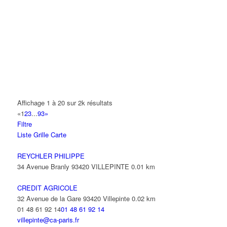
A.Y.S.N
14 Allée Fénelon 93420 VILLEPINTE
A2B TRANSPORTS
165 Allée des Erables 93420 VILLEPINTE
AB AUTO
15 Avenue de Jussieu 93420 VILLEPINTE
ABBAOUI TOUFIK
Affichage 1 à 20 sur 2k résultats
10 Allée Georges Gershwin 93420 VILLEPINTE
«
1
2
3
...
93
»
Filtre
ABBES SARAH
Liste
Grille
Carte
14 Avenue de la Gare 93420 VILLEPINTE
REYCHLER PHILIPPE
34 Avenue Branly 93420 VILLEPINTE
0.01 km
CREDIT AGRICOLE
32 Avenue de la Gare 93420 Villepinte
0.02 km
01 48 61 92 14
01 48 61 92 14
villepinte@ca-paris.fr