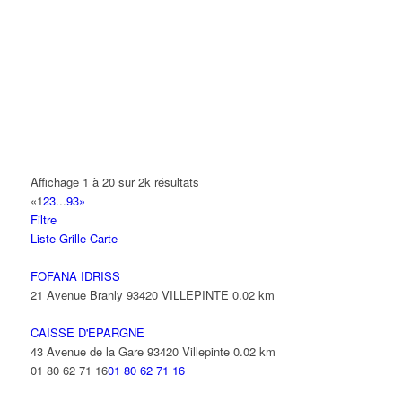
A.Y.S.N
14 Allée Fénelon 93420 VILLEPINTE
A2B TRANSPORTS
165 Allée des Erables 93420 VILLEPINTE
AB AUTO
15 Avenue de Jussieu 93420 VILLEPINTE
ABBAOUI TOUFIK
Affichage 1 à 20 sur 2k résultats
10 Allée Georges Gershwin 93420 VILLEPINTE
«
1
2
3
...
93
»
Filtre
ABBES SARAH
Liste
Grille
Carte
14 Avenue de la Gare 93420 VILLEPINTE
FOFANA IDRISS
21 Avenue Branly 93420 VILLEPINTE
0.02 km
CAISSE D'EPARGNE
43 Avenue de la Gare 93420 Villepinte
0.02 km
01 80 62 71 16
01 80 62 71 16