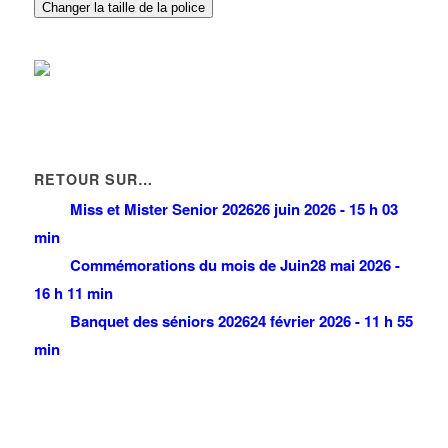
2 Avenue du Général Leclerc 93420 VILLEPINTE
0.04 km
Changer la taille de la police
RETOUR SUR…
Miss et Mister Senior 2026
26 juin 2026 - 15 h 03
min
Commémorations du mois de Juin
28 mai 2026 -
16 h 11 min
Banquet des séniors 2026
24 février 2026 - 11 h 55
min