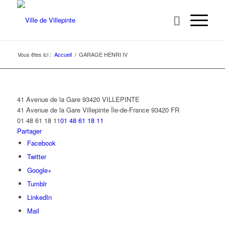
Vous êtes ici :
Accueil
/
GARAGE HENRI IV
41 Avenue de la Gare 93420 VILLEPINTE
41 Avenue de la Gare
Villepinte
Île-de-France
93420
FR
01 48 61 18 11
01 48 61 18 11
Partager
Facebook
Twitter
Google+
Tumblr
LinkedIn
Mail