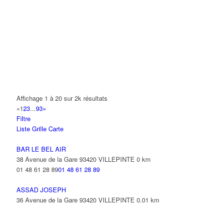
A.Y.S.N
14 Allée Fénelon 93420 VILLEPINTE
A2B TRANSPORTS
165 Allée des Erables 93420 VILLEPINTE
AB AUTO
15 Avenue de Jussieu 93420 VILLEPINTE
ABBAOUI TOUFIK
Affichage 1 à 20 sur 2k résultats
10 Allée Georges Gershwin 93420 VILLEPINTE
«
1
2
3
...
93
»
Filtre
ABBES SARAH
Liste
Grille
Carte
14 Avenue de la Gare 93420 VILLEPINTE
BAR LE BEL AIR
38 Avenue de la Gare 93420 VILLEPINTE
0 km
01 48 61 28 89
01 48 61 28 89
ASSAD JOSEPH
36 Avenue de la Gare 93420 VILLEPINTE
0.01 km