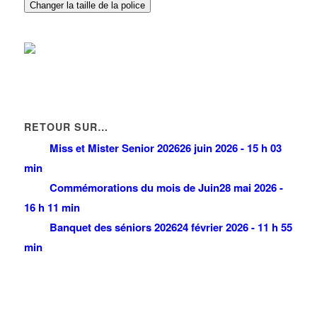
Changer la taille de la police
HITEC FRANCILIENNE
97 Allée de la Louve 93420 Villepinte
0.25 km
01 30 54 24 00
01 30 54 24 00
RETOUR SUR…
Miss et Mister Senior 2026
26 juin 2026 - 15 h 03
min
Commémorations du mois de Juin
28 mai 2026 -
16 h 11 min
Banquet des séniors 2026
24 février 2026 - 11 h 55
min