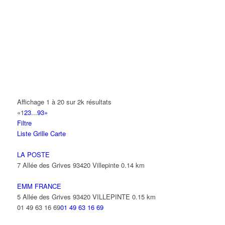
A.Y.S.N
14 Allée Fénelon 93420 VILLEPINTE
A2B TRANSPORTS
165 Allée des Erables 93420 VILLEPINTE
AB AUTO
15 Avenue de Jussieu 93420 VILLEPINTE
ABBAOUI TOUFIK
Affichage 1 à 20 sur 2k résultats
10 Allée Georges Gershwin 93420 VILLEPINTE
«
1
2
3
...
93
»
Filtre
ABBES SARAH
Liste
Grille
Carte
14 Avenue de la Gare 93420 VILLEPINTE
LA POSTE
7 Allée des Grives 93420 Villepinte
0.14 km
EMM FRANCE
5 Allée des Grives 93420 VILLEPINTE
0.15 km
01 49 63 16 69
01 49 63 16 69