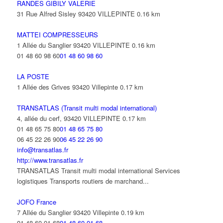
RANDES GIBILY VALERIE
31 Rue Alfred Sisley 93420 VILLEPINTE
0.16 km
MATTEI COMPRESSEURS
1 Allée du Sanglier 93420 VILLEPINTE
0.16 km
01 48 60 98 60
01 48 60 98 60
LA POSTE
1 Allée des Grives 93420 Villepinte
0.17 km
TRANSATLAS (Transit multi modal international)
4, allée du cerf, 93420 VILLEPINTE
0.17 km
01 48 65 75 80
01 48 65 75 80
06 45 22 26 90
06 45 22 26 90
info@transatlas.fr
http://www.transatlas.fr
TRANSATLAS Transit multi modal international Services
logistiques Transports routiers de marchand...
JOFO France
7 Allée du Sanglier 93420 Villepinte
0.19 km
01 48 60 01 68
01 48 60 01 68