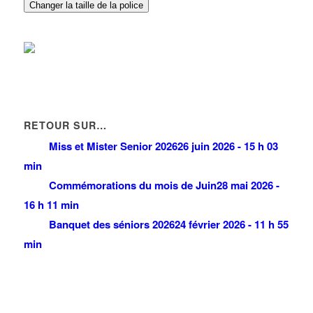
GDF SUEZ ENERGIE SERVICES
Changer la taille de la police
C d'40 93420 VILLEPINTE
0.15 km
01 41 20 10 00
01 41 20 10 00
RENAULT
4 Avenue Georges Clemenceau 93420 VILLEPINTE
0.16 km
01 48 61 96 65
01 48 61 96 65
RETOUR SUR…
Miss et Mister Senior 2026
26 juin 2026 - 15 h 03
min
Commémorations du mois de Juin
28 mai 2026 -
16 h 11 min
Banquet des séniors 2026
24 février 2026 - 11 h 55
min