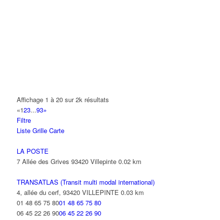
A.Y.S.N
14 Allée Fénelon 93420 VILLEPINTE
A2B TRANSPORTS
165 Allée des Erables 93420 VILLEPINTE
AB AUTO
15 Avenue de Jussieu 93420 VILLEPINTE
ABBAOUI TOUFIK
Affichage 1 à 20 sur 2k résultats
10 Allée Georges Gershwin 93420 VILLEPINTE
«
1
2
3
...
93
»
Filtre
ABBES SARAH
Liste
Grille
Carte
14 Avenue de la Gare 93420 VILLEPINTE
LA POSTE
7 Allée des Grives 93420 Villepinte
0.02 km
TRANSATLAS (Transit multi modal international)
4, allée du cerf, 93420 VILLEPINTE
0.03 km
01 48 65 75 80
01 48 65 75 80
06 45 22 26 90
06 45 22 26 90