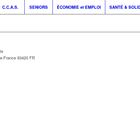
C.C.A.S.
SENIORS
ÉCONOMIE et EMPLOI
SANTÉ & SOLI
te
de-France
93420
FR