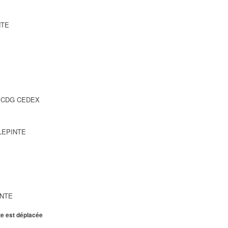
NTE
SY CDG CEDEX
LLEPINTE
INTE
te est déplacée