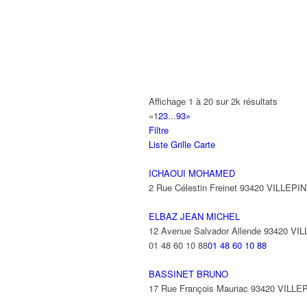
A2B TRANSPORTS
165 Allée des Erables 93420 VILLEPI
AB AUTO
15 Avenue de Jussieu 93420 VILLEPI
ABBAOUI TOUFIK
Affichage 1 à 20 sur 2k résultats
10 Allée Georges Gershwin 93420 VIL
«
1
2
3
...
93
»
Filtre
ABBES SARAH
Liste
Grille
Carte
14 Avenue de la Gare 93420 VILLEPIN
ICHAOUI MOHAMED
2 Rue Célestin Freinet 93420 VILLEPI
ELBAZ JEAN MICHEL
12 Avenue Salvador Allende 93420 VI
01 48 60 10 88
01 48 60 10 88
BASSINET BRUNO
17 Rue François Mauriac 93420 VILLE