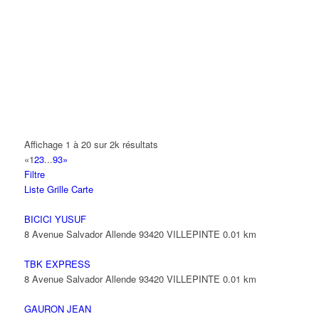
A.Y.S.N
14 Allée Fénelon 93420 VILLEPINTE
A2B TRANSPORTS
165 Allée des Erables 93420 VILLEPINTE
AB AUTO
15 Avenue de Jussieu 93420 VILLEPINTE
ABBAOUI TOUFIK
Affichage 1 à 20 sur 2k résultats
10 Allée Georges Gershwin 93420 VILLEPINTE
«
1
2
3
...
93
»
Filtre
ABBES SARAH
Liste
Grille
Carte
14 Avenue de la Gare 93420 VILLEPINTE
BICICI YUSUF
8 Avenue Salvador Allende 93420 VILLEPINTE
0.01 km
TBK EXPRESS
8 Avenue Salvador Allende 93420 VILLEPINTE
0.01 km
GAURON JEAN