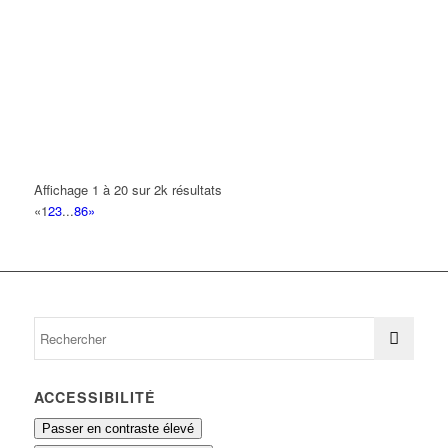
01 43 84 28 16
01 43 84 28 16
ACTION
2 Avenue André Malraux 93420 VILLEPINTE
0.13 km
D M AUTOS
2 Avenue André Malraux 93420 VILLEPINTE
0.13 km
BASSINET BRUNO
Affichage 1 à 20 sur 2k résultats
17 Rue François Mauriac 93420 VILLEPINTE
0.13 km
«
1
2
3
...
86
»
ACCESSIBILITÉ
Passer en contraste élevé