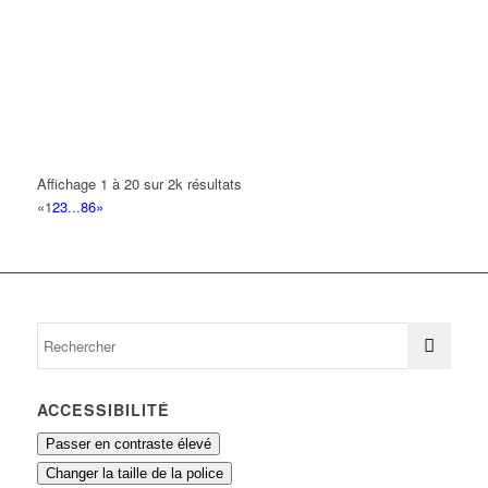
SUPERETTE DAMBEL
50 Avenue Emile Dambel 93420 VILLEPINTE
0.12 km
AFRICAN INTERNATIONAL TRADING
4 Avenue Salvador Allende 93420 VILLEPINTE
0.14 km
TB GESTION
Affichage 1 à 20 sur 2k résultats
14 Rue le Corbusier 93420 VILLEPINTE
0.14 km
«
1
2
3
...
86
»
S.R.B.I
13 Rue Albert Einstein 93420 VILLEPINTE
0.14 km
ACCESSIBILITÉ
Passer en contraste élevé
Changer la taille de la police