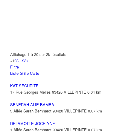
14 Allée Fénelon 93420 VILLEPINTE
A2B TRANSPORTS
165 Allée des Erables 93420 VILLEPINTE
AB AUTO
15 Avenue de Jussieu 93420 VILLEPINTE
ABBAOUI TOUFIK
Affichage 1 à 20 sur 2k résultats
10 Allée Georges Gershwin 93420 VILLEPINTE
«
1
2
3
...
93
»
Filtre
ABBES SARAH
Liste
Grille
Carte
14 Avenue de la Gare 93420 VILLEPINTE
KAT SECURITE
17 Rue Georges Melies 93420 VILLEPINTE
0.04 km
SENERAH ALIE BAMBA
3 Allée Sarah Bernhardt 93420 VILLEPINTE
0.07 km
DELAMOTTE JOCELYNE
1 Allée Sarah Bernhardt 93420 VILLEPINTE
0.07 km