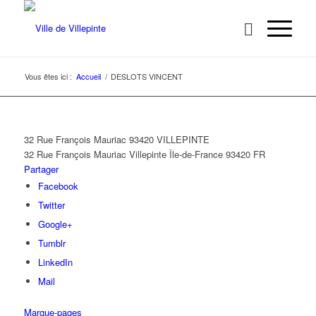
Vous êtes ici :
Accueil
/
DESLOTS VINCENT
32 Rue François Mauriac 93420 VILLEPINTE
32 Rue François Mauriac
Villepinte
Île-de-France
93420
FR
Partager
Facebook
Twitter
Google+
Tumblr
LinkedIn
Mail
Marque-pages