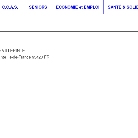
C.C.A.S.
SENIORS
ÉCONOMIE et EMPLOI
SANTÉ & SOLI
20 VILLEPINTE
inte
Île-de-France
93420
FR