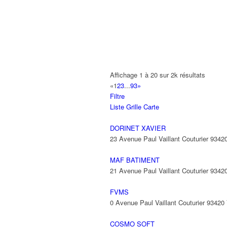
A2B TRANSPORTS
165 Allée des Erables 93420 VILLEPI
AB AUTO
15 Avenue de Jussieu 93420 VILLEPI
ABBAOUI TOUFIK
Affichage 1 à 20 sur 2k résultats
10 Allée Georges Gershwin 93420 VIL
«
1
2
3
...
93
»
Filtre
ABBES SARAH
Liste
Grille
Carte
14 Avenue de la Gare 93420 VILLEPIN
DORINET XAVIER
23 Avenue Paul Vaillant Couturier 934
MAF BATIMENT
21 Avenue Paul Vaillant Couturier 934
FVMS
0 Avenue Paul Vaillant Couturier 9342
COSMO SOFT