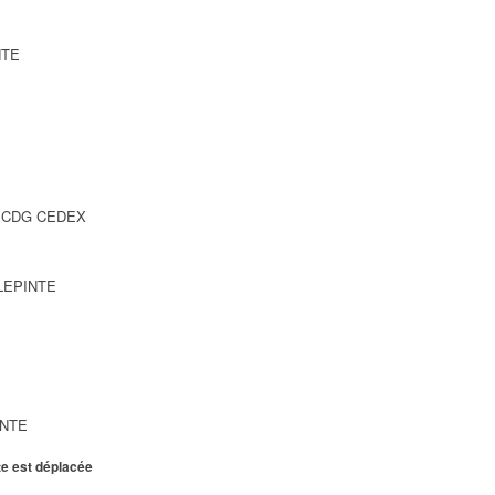
NTE
SY CDG CEDEX
LLEPINTE
INTE
te est déplacée