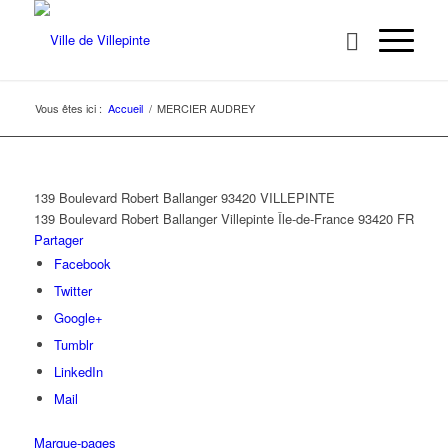
Vous êtes ici :
Accueil
/
MERCIER AUDREY
139 Boulevard Robert Ballanger 93420 VILLEPINTE
139 Boulevard Robert Ballanger
Villepinte
Île-de-France
93420
FR
Partager
Facebook
Twitter
Google+
Tumblr
LinkedIn
Mail
Marque-pages