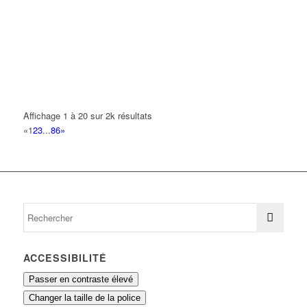
01 43 83 87 44
01 43 83 87 44
VAILLANT BRUNO LOUIS
144 Boulevard Robert Ballanger 93420 VILLEPINTE
0.05 km
M'EDWICOIF
131 Boulevard Robert Ballanger 93420 VILLEPINTE
0.06 km
09 51 28 93 15
09 51 28 93 15
Affichage 1 à 20 sur 2k résultats
«
1
2
3
...
86
»
DE CARVALHO SOARES JOAO PAULO
146 Boulevard Robert Ballanger 93420 VILLEPINTE
0.07 km
01 75 35 76 76
01 75 35 76 76
ELEC CA
7 Avenue Jules Ferry 93420 VILLEPINTE
0.07 km
ACCESSIBILITÉ
Passer en contraste élevé
Changer la taille de la police