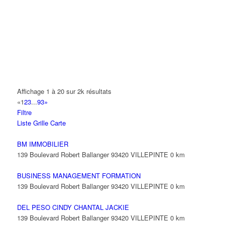
14 Allée Fénelon 93420 VILLEPINTE
A2B TRANSPORTS
165 Allée des Erables 93420 VILLEPINTE
AB AUTO
15 Avenue de Jussieu 93420 VILLEPINTE
ABBAOUI TOUFIK
Affichage 1 à 20 sur 2k résultats
10 Allée Georges Gershwin 93420 VILLEPINTE
«
1
2
3
...
93
»
Filtre
ABBES SARAH
Liste
Grille
Carte
14 Avenue de la Gare 93420 VILLEPINTE
BM IMMOBILIER
139 Boulevard Robert Ballanger 93420 VILLEPINTE
0 km
BUSINESS MANAGEMENT FORMATION
139 Boulevard Robert Ballanger 93420 VILLEPINTE
0 km
DEL PESO CINDY CHANTAL JACKIE
139 Boulevard Robert Ballanger 93420 VILLEPINTE
0 km