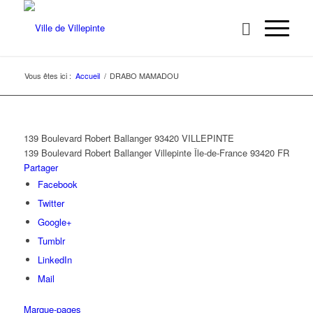
Vous êtes ici :
Accueil
/
DRABO MAMADOU
139 Boulevard Robert Ballanger 93420 VILLEPINTE
139 Boulevard Robert Ballanger
Villepinte
Île-de-France
93420
FR
Partager
Facebook
Twitter
Google+
Tumblr
LinkedIn
Mail
Marque-pages