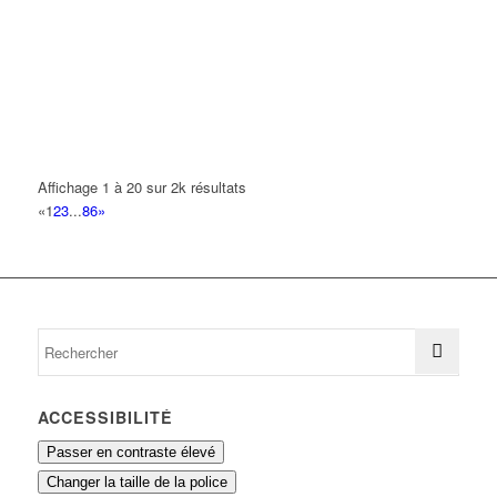
01 43 83 87 44
01 43 83 87 44
VAILLANT BRUNO LOUIS
144 Boulevard Robert Ballanger 93420 VILLEPINTE
0.05 km
M'EDWICOIF
131 Boulevard Robert Ballanger 93420 VILLEPINTE
0.06 km
09 51 28 93 15
09 51 28 93 15
Affichage 1 à 20 sur 2k résultats
«
1
2
3
...
86
»
DE CARVALHO SOARES JOAO PAULO
146 Boulevard Robert Ballanger 93420 VILLEPINTE
0.07 km
01 75 35 76 76
01 75 35 76 76
ELEC CA
7 Avenue Jules Ferry 93420 VILLEPINTE
0.07 km
ACCESSIBILITÉ
Passer en contraste élevé
Changer la taille de la police