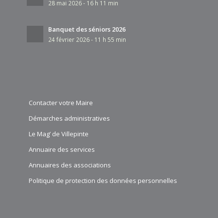
TRANSPORTS AFFRETEMENT DISTRIBUTION
28 mai 2026 - 16 h 11 min
27 Avenue des Peupliers 93420 VILLEPINTE
0.16 km
Banquet des séniors 2026
24 février 2026 - 11 h 55 min
Contacter votre Maire
Démarches administratives
Le Mag’ de Villepinte
Annuaire des services
Annuaires des associations
Politique de protection des données personnelles