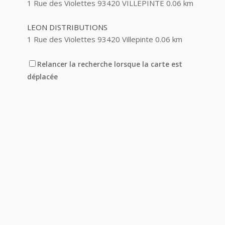
1 Rue des Violettes 93420 VILLEPINTE
0.06 km
LEON DISTRIBUTIONS
1 Rue des Violettes 93420 Villepinte
0.06 km
ATTARD NICOLAS ANDRE JEAN-PIERRE
Relancer la recherche lorsque la carte est
15 Rue des Aubépines 93420 VILLEPINTE
0.07
déplacée
km
SAAB ABDEL
20 Rue des Aubépines 93420 VILLEPINTE
0.08
km
06 68 94 98 23
06 68 94 98 23
ETANTECH
19 Avenue des Acacias 93420 VILLEPINTE
0.08
km
SONYC AUTOS