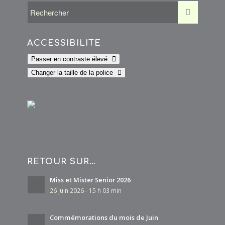
km
K F Y
ACCESSIBILITÉ
27 Avenue des Acacias 93420 VILLEPINTE
0.13
km
Passer en contraste élevé
Changer la taille de la police
LOCHMANN MARC
27 Rue des Aubépines 93420 VILLEPINTE
0.15
km
IRBOUH NOUREDDINE
33 Rue Paul Lafargue 93420 VILLEPINTE
0.15
km
RETOUR SUR…
COSTA PRISCILLA CHRISTIANE MARIE
Miss et Mister Senior 2026
26 juin 2026 - 15 h 03 min
25 Avenue des Peupliers 93420 VILLEPINTE
0.16 km
Commémorations du mois de Juin