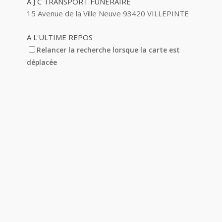
A J C TRANSPORT FUNERAIRE
15 Avenue de la Ville Neuve 93420 VILLEPINTE
A L'ULTIME REPOS
5 Avenue Barbes 93420 VILLEPINTE
Relancer la recherche lorsque la carte est
déplacée
A&M AUTO
14 Avenue des Pinsons 93420 VILLEPINTE
A&N EXPORTS LTD
6 Place Edison 93420 VILLEPINTE
A+ GLASS VILLEPINTE
39 Boulevard Robert Ballanger 93420
VILLEPINTE
01 41 52 34 78
01 41 52 34 78
A.B METAL SERRURERIE METALLLERIE
57 Boulevard Circulaire 93420 VILLEPINTE