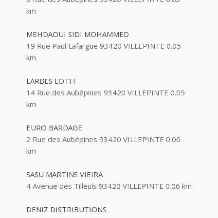
km
ABBAOUI TOUFIK
10 Allée Georges Gershwin 93420 VILLEPINTE
MEHDAOUI SIDI MOHAMMED
19 Rue Paul Lafargue 93420 VILLEPINTE
0.05
ABBES SARAH
km
14 Avenue de la Gare 93420 VILLEPINTE
LARBES LOTFI
14 Rue des Aubépines 93420 VILLEPINTE
0.05
km
EURO BARDAGE
2 Rue des Aubépines 93420 VILLEPINTE
0.06
km
SASU MARTINS VIEIRA
4 Avenue des Tilleuls 93420 VILLEPINTE
0.06 km
DENIZ DISTRIBUTIONS