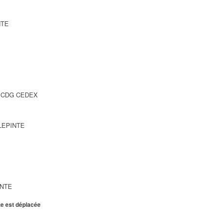
NTE
SY CDG CEDEX
LLEPINTE
INTE
te est déplacée