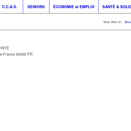
C.C.A.S.
SENIORS
ÉCONOMIE et EMPLOI
SANTÉ & SOLI
Vous êtes ici :
Accu
PINTE
de-France
93420
FR