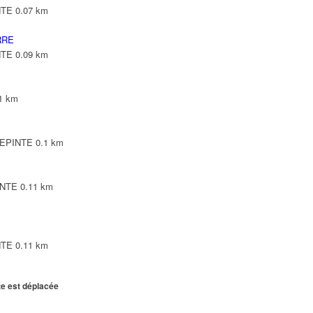
NTE
0.07 km
RRE
NTE
0.09 km
1 km
LEPINTE
0.1 km
INTE
0.11 km
NTE
0.11 km
te est déplacée
E
0.11 km