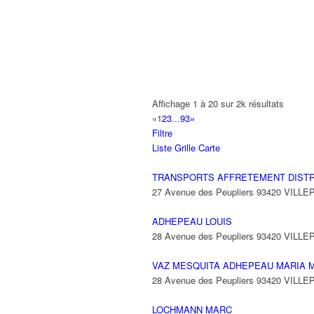
A2B TRANSPORTS
165 Allée des Erables 93420 VILLEPI
AB AUTO
15 Avenue de Jussieu 93420 VILLEPI
ABBAOUI TOUFIK
Affichage 1 à 20 sur 2k résultats
10 Allée Georges Gershwin 93420 VIL
«
1
2
3
...
93
»
Filtre
ABBES SARAH
Liste
Grille
Carte
14 Avenue de la Gare 93420 VILLEPIN
TRANSPORTS AFFRETEMENT DISTR
27 Avenue des Peupliers 93420 VILLE
ADHEPEAU LOUIS
28 Avenue des Peupliers 93420 VILLE
VAZ MESQUITA ADHEPEAU MARIA 
28 Avenue des Peupliers 93420 VILLE
LOCHMANN MARC