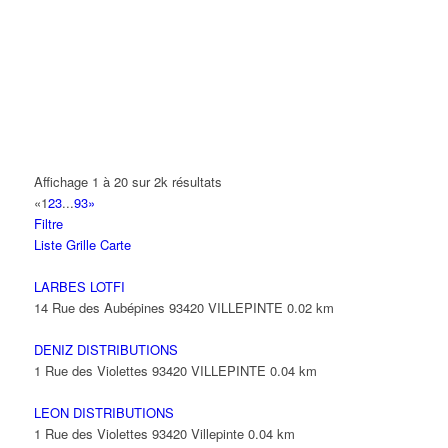
14 Allée Fénelon 93420 VILLEPINTE
A2B TRANSPORTS
165 Allée des Erables 93420 VILLEPINTE
AB AUTO
15 Avenue de Jussieu 93420 VILLEPINTE
ABBAOUI TOUFIK
Affichage 1 à 20 sur 2k résultats
10 Allée Georges Gershwin 93420 VILLEPINTE
«
1
2
3
...
93
»
Filtre
ABBES SARAH
Liste
Grille
Carte
14 Avenue de la Gare 93420 VILLEPINTE
LARBES LOTFI
14 Rue des Aubépines 93420 VILLEPINTE
0.02 km
DENIZ DISTRIBUTIONS
1 Rue des Violettes 93420 VILLEPINTE
0.04 km
LEON DISTRIBUTIONS
1 Rue des Violettes 93420 Villepinte
0.04 km