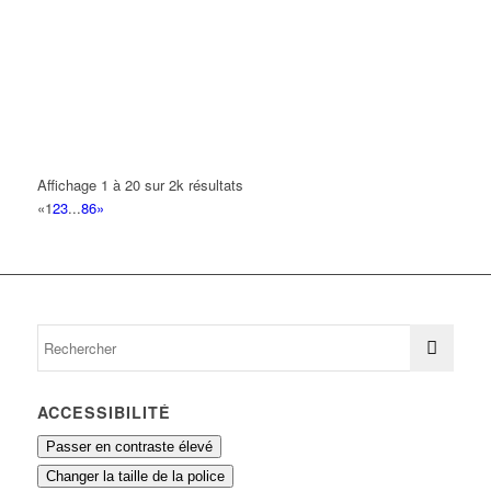
ETANTECH
19 Avenue des Acacias 93420 VILLEPINTE
0.12 km
SASU MARTINS VIEIRA
4 Avenue des Tilleuls 93420 VILLEPINTE
0.13 km
K F Y
Affichage 1 à 20 sur 2k résultats
27 Avenue des Acacias 93420 VILLEPINTE
0.14 km
«
1
2
3
...
86
»
BOUZIAN MEFLAH ABDALLAH
5 Avenue Daubenton 93420 VILLEPINTE
0.15 km
ACCESSIBILITÉ
Passer en contraste élevé
Changer la taille de la police