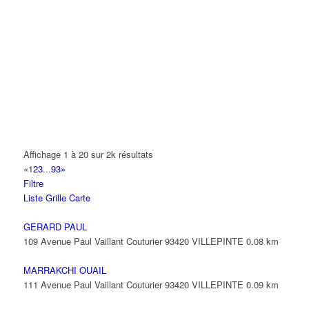
A.Y.S.N
14 Allée Fénelon 93420 VILLEPINTE
A2B TRANSPORTS
165 Allée des Erables 93420 VILLEPINTE
AB AUTO
15 Avenue de Jussieu 93420 VILLEPINTE
ABBAOUI TOUFIK
Affichage 1 à 20 sur 2k résultats
10 Allée Georges Gershwin 93420 VILLEPINTE
«
1
2
3
...
93
»
Filtre
ABBES SARAH
Liste
Grille
Carte
14 Avenue de la Gare 93420 VILLEPINTE
GERARD PAUL
109 Avenue Paul Vaillant Couturier 93420 VILLEPINTE
0.08 km
MARRAKCHI OUAIL
111 Avenue Paul Vaillant Couturier 93420 VILLEPINTE
0.09 km