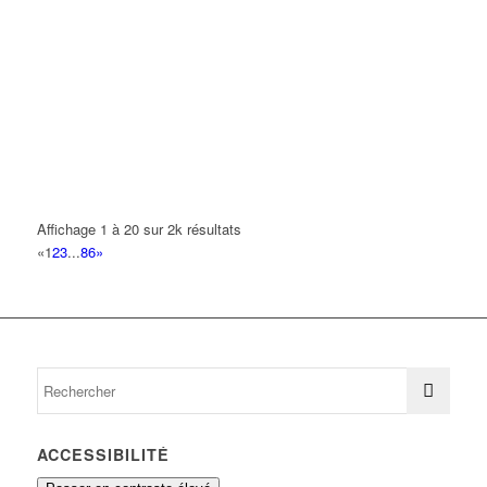
S M V R
21 Rue de l'Aviation 93420 VILLEPINTE
0.26 km
THERENTY SEBASTIEN
47 Rue de l'Aviation 93420 VILLEPINTE
0.27 km
KACM
3 Rue des Mésanges 93420 VILLEPINTE
0.27 km
01 43 83 93 75
01 43 83 93 75
Affichage 1 à 20 sur 2k résultats
S.M.G.H.
«
1
2
3
...
86
»
2 Impasse de l'Aviation 93420 VILLEPINTE
0.28 km
NUANCES
22 Ruelle du Lavoir 93420 VILLEPINTE
0.3 km
ACCESSIBILITÉ