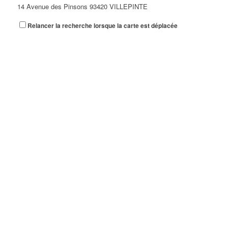
14 Avenue des Pinsons 93420 VILLEPINTE
Relancer la recherche lorsque la carte est déplacée
A&N EXPORTS LTD
6 Place Edison 93420 VILLEPINTE
A+ GLASS VILLEPINTE
39 Boulevard Robert Ballanger 93420 VILLEPINTE
01 41 52 34 78
01 41 52 34 78
A.B METAL SERRURERIE METALLLERIE
57 Boulevard Circulaire 93420 VILLEPINTE
A.F.M. DISTRIBUTION
21 Avenue du Chemin de Fer 93420 Villepinte
09 66 91 74 67
09 66 91 74 67
A.S.B
18 Avenue Saint-Saëns 93420 VILLEPINTE
A.V PLUS TECHNOLOGY
28 Rue Vincent d'Indy 93420 VILLEPINTE