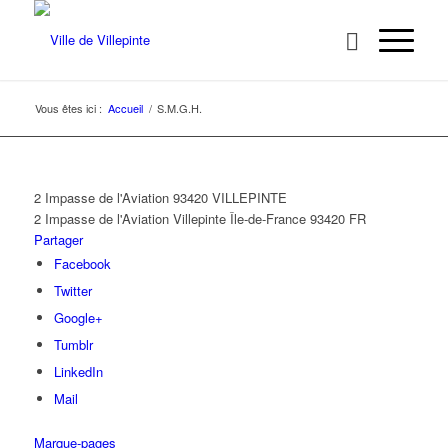
Vous êtes ici :
Accueil
/
S.M.G.H.
2 Impasse de l'Aviation 93420 VILLEPINTE
2 Impasse de l'Aviation
Villepinte
Île-de-France
93420
FR
Partager
Facebook
Twitter
Google+
Tumblr
LinkedIn
Mail
Marque-pages