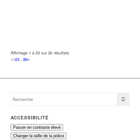
MAF BATIMENT
21 Avenue Paul Vaillant Couturier 93420 VILLEPINTE
0.24 km
BEBLO RICHARD
20 Rue Cusino 93420 VILLEPINTE
0.26 km
01 43 83 36 49
01 43 83 36 49
BONNET BERNARD
Affichage 1 à 20 sur 2k résultats
40 Rue de la Voie des Pres 93420 VILLEPINTE
0.26 km
«
1
2
3
...
86
»
DSB
24 Rue Cusino 93420 Villepinte
0.28 km
ACCESSIBILITÉ
Passer en contraste élevé
Changer la taille de la police