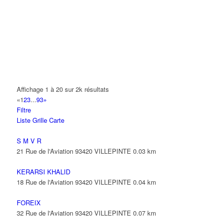
14 Allée Fénelon 93420 VILLEPINTE
A2B TRANSPORTS
165 Allée des Erables 93420 VILLEPINTE
AB AUTO
15 Avenue de Jussieu 93420 VILLEPINTE
ABBAOUI TOUFIK
Affichage 1 à 20 sur 2k résultats
10 Allée Georges Gershwin 93420 VILLEPINTE
«
1
2
3
...
93
»
Filtre
ABBES SARAH
Liste
Grille
Carte
14 Avenue de la Gare 93420 VILLEPINTE
S M V R
21 Rue de l'Aviation 93420 VILLEPINTE
0.03 km
KERARSI KHALID
18 Rue de l'Aviation 93420 VILLEPINTE
0.04 km
FOREIX
32 Rue de l'Aviation 93420 VILLEPINTE
0.07 km