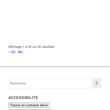
111 Avenue Paul Vaillant Couturier 93420 VILLEPINTE
0.22 km
NUANCES
22 Ruelle du Lavoir 93420 VILLEPINTE
0.22 km
REFLEX DEMENAGEMENT
22 Ruelle du Lavoir 93420 VILLEPINTE
0.22 km
BROGUY MAX JOSEPH
Affichage 1 à 20 sur 2k résultats
2 Allée des Abeilles 93420 VILLEPINTE
0.23 km
«
1
2
3
...
86
»
ACCESSIBILITÉ
Passer en contraste élevé