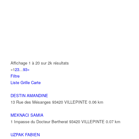
A.Y.S.N
14 Allée Fénelon 93420 VILLEPINTE
A2B TRANSPORTS
165 Allée des Erables 93420 VILLEPINTE
AB AUTO
15 Avenue de Jussieu 93420 VILLEPINTE
ABBAOUI TOUFIK
Affichage 1 à 20 sur 2k résultats
10 Allée Georges Gershwin 93420 VILLEPINTE
«
1
2
3
...
93
»
Filtre
ABBES SARAH
Liste
Grille
Carte
14 Avenue de la Gare 93420 VILLEPINTE
DESTIN AMANDINE
13 Rue des Mésanges 93420 VILLEPINTE
0.06 km
MEKNACI SAMIA
1 Impasse du Docteur Bertherat 93420 VILLEPINTE
0.07 km
UZPAK FABIEN