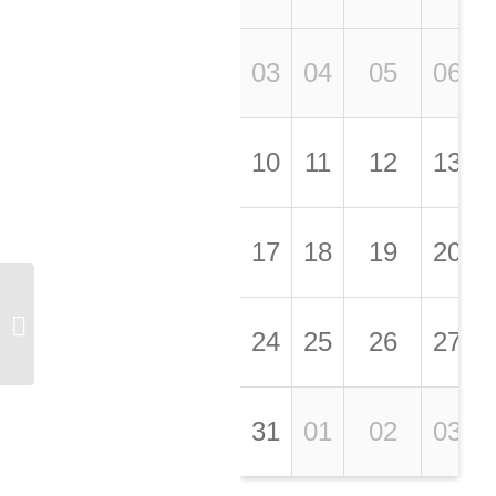
03
04
05
06
10
11
12
13
17
18
19
20
Le grand débat national
à Villepinte
24
25
26
27
31
01
02
03