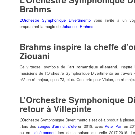
Brahms
L’Orchestre Symphonique Divertimento
vous invite à un voya
empruntant la magie de
Johannes Brahms
.
Brahms inspire la cheffe d’o
Ziouani
Ce virtuose, symbole de l’
art romantique allemand
, inspire
musiciens de l’Orchestre Symphonique Divertimento au travers 
n°2 en ré majeur, opus 73, et du Concerto pour Violon, en ré majeu
L’Orchestre Symphonique D
retour à Villepinte
ndredi
Samedi
Dimanche
L’Orchestre Symphonique Divertimento s’est déjà produit à plusie
: lors des
songes d’un nuit d’été
en 2018, avec
Peter Pan
en 20
31
01
02
ou en
ciné-concert
lors de la saison culturelle 2017-2018. Le