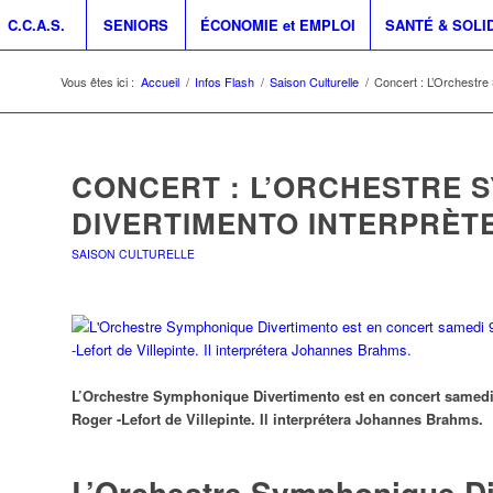
C.C.A.S.
SENIORS
ÉCONOMIE et EMPLOI
SANTÉ & SOLI
Vous êtes ici :
Accueil
/
Infos Flash
/
Saison Culturelle
/
Concert : L’Orchestre
CONCERT : L’ORCHESTRE 
DIVERTIMENTO INTERPRÈT
SAISON CULTURELLE
L’Orchestre Symphonique Divertimento est en concert samedi 
Roger -Lefort de Villepinte. Il interprétera Johannes Brahms.
L’Orchestre Symphonique Di