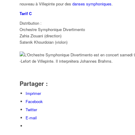
nouveau à Villepinte pour des
danses symphoniques
.
Tarif C
07
08
09
Distribution :
Orchestre Symphonique Divertimento
Zahia Ziouani (direction)
Satenik Khourdoian (violon)
14
15
16
21
22
23
Partager :
28
29
30
Imprimer
Facebook
Twitter
04
05
06
E-mail