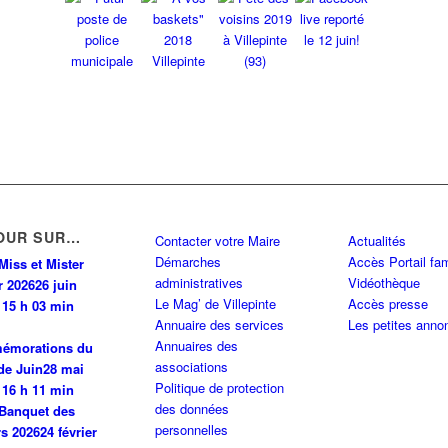
OUR SUR…
Contacter votre Maire
Actualités
Démarches
Accès Portail fam
Miss et Mister
administratives
Vidéothèque
r 2026
26 juin
Le Mag’ de Villepinte
Accès presse
 15 h 03 min
Annuaire des services
Les petites anno
Annuaires des
émorations du
associations
de Juin
28 mai
Politique de protection
 16 h 11 min
des données
Banquet des
personnelles
rs 2026
24 février