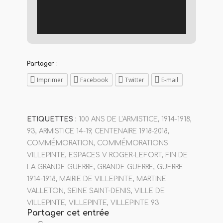
Partager :
Imprimer
Facebook
Twitter
E-mail
ETIQUETTES :
100 ANS DE L'ARMISTICE
,
1914-1918
,
93
,
ARMISTICE 14-19
,
CENTENAIRE 1918-2018
,
COMMÉMORATION
,
COMMÉMORATIONS
VILLEPINTE
,
ESPACES V ROGER-LEFORT
,
FIN DE
LA GRANDE GUERRE
,
GRANDE GUERRE
,
GUERRE
1914-1918
,
MAIRIE DE VILLEPINTE
,
MARTINE
VALLETON
,
SEINE SAINT-DENIS
,
VILLE DE
VILLEPINTE
,
VILLEPINTE
,
VILLEPINTE 93
Partager cet entrée