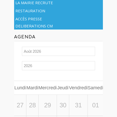
LA MAIRIE RECRUTE
RESTAURATION
ACCÈS PRESSE
DELIBERATIONS CM
AGENDA
Lundi
Mardi
Mercredi
Jeudi
Vendredi
Samedi
Diman
27
28
29
30
31
01
0