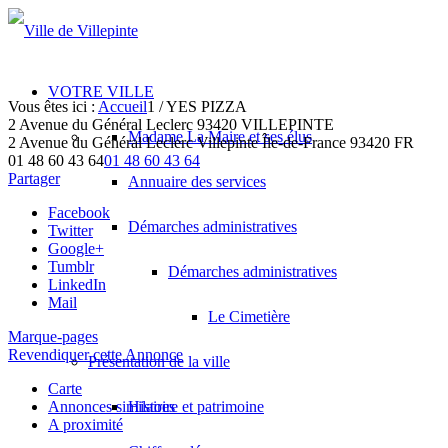
VOTRE VILLE
Vous êtes ici :
Accueil
1
/
YES PIZZA
2 Avenue du Général Leclerc 93420 VILLEPINTE
Madame La Maire et ses élus
2 Avenue du Général Leclerc
Villepinte
Île-de-France
93420
FR
01 48 60 43 64
01 48 60 43 64
Partager
Annuaire des services
Facebook
Démarches administratives
Twitter
Google+
Tumblr
Démarches administratives
LinkedIn
Mail
Le Cimetière
Marque-pages
Revendiquer cette Annonce
Présentation de la ville
Carte
Annonces similaires
Histoire et patrimoine
A proximité