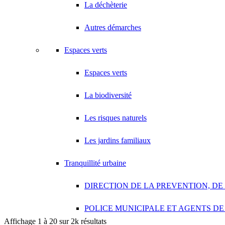
18 Avenue Saint-Saëns 93420 VILLEPINTE
La déchèterie
A.V PLUS TECHNOLOGY
Autres démarches
28 Rue Vincent d'Indy 93420 VILLEPINTE
A.Y.S.N
Espaces verts
14 Allée Fénelon 93420 VILLEPINTE
Espaces verts
A2B TRANSPORTS
165 Allée des Erables 93420 VILLEPINTE
La biodiversité
AB AUTO
15 Avenue de Jussieu 93420 VILLEPINTE
Les risques naturels
ABBAOUI TOUFIK
10 Allée Georges Gershwin 93420 VILLEPINTE
Les jardins familiaux
ABBES SARAH
Tranquillité urbaine
14 Avenue de la Gare 93420 VILLEPINTE
DIRECTION DE LA PREVENTION, DE
POLICE MUNICIPALE ET AGENTS DE
Affichage 1 à 20 sur 2k résultats