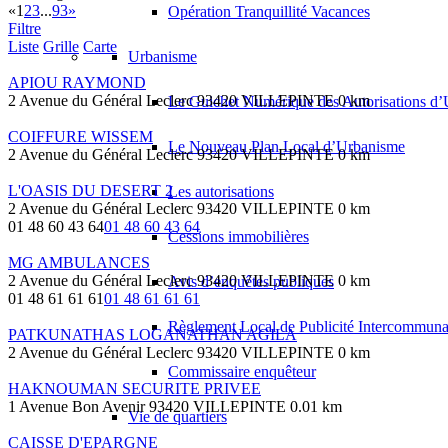
«
1
2
3
...
93
»
Opération Tranquillité Vacances
Filtre
Liste
Grille
Carte
Urbanisme
APIOU RAYMOND
2 Avenue du Général Leclerc 93420 VILLEPINTE
0 km
Le Guichet Numérique des Autorisations 
COIFFURE WISSEM
Le Nouveau Plan Local d’Urbanisme
2 Avenue du Général Leclerc 93420 VILLEPINTE
0 km
L'OASIS DU DESERT 2
Les autorisations
2 Avenue du Général Leclerc 93420 VILLEPINTE
0 km
01 48 60 43 64
01 48 60 43 64
Cessions immobilières
MG AMBULANCES
2 Avenue du Général Leclerc 93420 VILLEPINTE
0 km
Avis d’enquêtes publiques
01 48 61 61 61
01 48 61 61 61
Règlement Local de Publicité Intercommuna
PATKUNATHAS LOGANATHAN AGILA
2 Avenue du Général Leclerc 93420 VILLEPINTE
0 km
Commissaire enquêteur
HAKNOUMAN SECURITE PRIVEE
1 Avenue Bon Avenir 93420 VILLEPINTE
0.01 km
Vie de quartiers
CAISSE D'EPARGNE