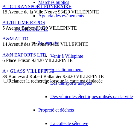
Marchés publics
A J C TRANSPORT FUNERAIRE
15 Avenue de la Ville Neuve 93420 VILLEPINTE
Agenda des événements
A L'ULTIME REPOS
5 Avenue Barbes 93420 VILLEPINTE
CADRE DE VIE
A&M AUTO
Transports
14 Avenue des Pinsons 93420 VILLEPINTE
A&N EXPORTS LTD
Venir à Villepinte
6 Place Edison 93420 VILLEPINTE
Le stationnement
A+ GLASS VILLEPINTE
39 Boulevard Robert Ballanger 93420 VILLEPINTE
Relancer la recherche lorsque la carte est déplacée
01 41 52 34 78
01 41 52 34 78
Les transports adaptés
A.B METAL SERRURERIE METALLLERIE
Des véhicules électriques utilisés par la ville
57 Boulevard Circulaire 93420 VILLEPINTE
A.F.M. DISTRIBUTION
Propreté et déchets
21 Avenue du Chemin de Fer 93420 Villepinte
09 66 91 74 67
09 66 91 74 67
La collecte sélective
A.S.B