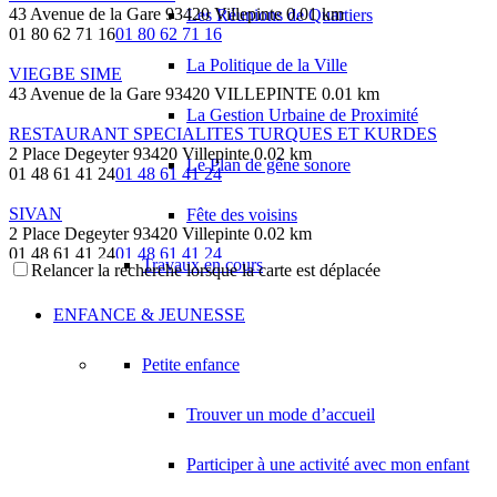
43 Avenue de la Gare 93420 Villepinte
0.01 km
Les Réunions de Quartiers
01 80 62 71 16
01 80 62 71 16
La Politique de la Ville
VIEGBE SIME
43 Avenue de la Gare 93420 VILLEPINTE
0.01 km
La Gestion Urbaine de Proximité
RESTAURANT SPECIALITES TURQUES ET KURDES
2 Place Degeyter 93420 Villepinte
0.02 km
Le Plan de gêne sonore
01 48 61 41 24
01 48 61 41 24
SIVAN
Fête des voisins
2 Place Degeyter 93420 Villepinte
0.02 km
01 48 61 41 24
01 48 61 41 24
Travaux en cours
Relancer la recherche lorsque la carte est déplacée
LAVERIES PRESSING NETTOYAGE A SEC
4 Avenue du Général Leclerc 93420 VILLEPINTE
0.03 km
ENFANCE & JEUNESSE
04 86 12 79 4
04 86 12 79 4
Petite enfance
CHALABI MILOUD
1-3 Avenue du Général Leclerc 93420 VILLEPINTE
0.03 km
01 48 61 47 78
01 48 61 47 78
Trouver un mode d’accueil
LWL AUTOS / FIAT / CITROEN
Participer à une activité avec mon enfant
1 Avenue du Général Leclerc 93420 VILLEPINTE
0.03 km
01 48 60 62 08
01 48 60 62 08