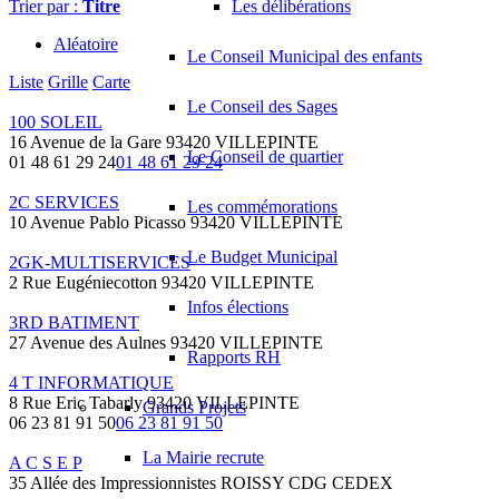
Trier par :
Titre
Les délibérations
Aléatoire
Le Conseil Municipal des enfants
Liste
Grille
Carte
Le Conseil des Sages
100 SOLEIL
16 Avenue de la Gare 93420 VILLEPINTE
Le Conseil de quartier
01 48 61 29 24
01 48 61 29 24
2C SERVICES
Les commémorations
10 Avenue Pablo Picasso 93420 VILLEPINTE
Le Budget Municipal
2GK-MULTISERVICES
2 Rue Eugéniecotton 93420 VILLEPINTE
Infos élections
3RD BATIMENT
27 Avenue des Aulnes 93420 VILLEPINTE
Rapports RH
4 T INFORMATIQUE
8 Rue Eric Tabarly 93420 VILLEPINTE
Grands Projets
06 23 81 91 50
06 23 81 91 50
La Mairie recrute
A C S E P
35 Allée des Impressionnistes ROISSY CDG CEDEX