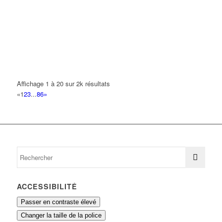
KLR IMMOB KAIS LEHNA RAYAN IMMOB
18 Avenue Emile Dambel 93420 Villepinte
0.14 km
JHM PLOMBERIE
5 Avenue des Fougères 93420 VILLEPINTE
0.15 km
BAKLOUTI SABRI
12 Avenue Emile Dambel 93420 VILLEPINTE
0.15 km
Affichage 1 à 20 sur 2k résultats
«
1
2
3
...
86
»
CLINIQUE VETERINAIRE
12 Avenue Emile Dambel 93420 VILLEPINTE
0.15 km
01 43 83 44 66
01 43 83 44 66
cv.ve@orange.fr
ACCESSIBILITÉ
Passer en contraste élevé
Changer la taille de la police