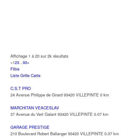
14 Allée Fénelon 93420 VILLEPINTE
A2B TRANSPORTS
165 Allée des Erables 93420 VILLEPINTE
AB AUTO
15 Avenue de Jussieu 93420 VILLEPINTE
ABBAOUI TOUFIK
Affichage 1 à 20 sur 2k résultats
10 Allée Georges Gershwin 93420 VILLEPINTE
«
1
2
3
...
93
»
Filtre
ABBES SARAH
Liste
Grille
Carte
14 Avenue de la Gare 93420 VILLEPINTE
C.S.T PRO
24 Avenue Philippe de Girard 93420 VILLEPINTE
0 km
MARCHITAN VEACESLAV
37 Avenue du Vert Galant 93420 VILLEPINTE
0.07 km
GARAGE PRESTIGE
210 Boulevard Robert Ballanger 93420 VILLEPINTE
0.07 km