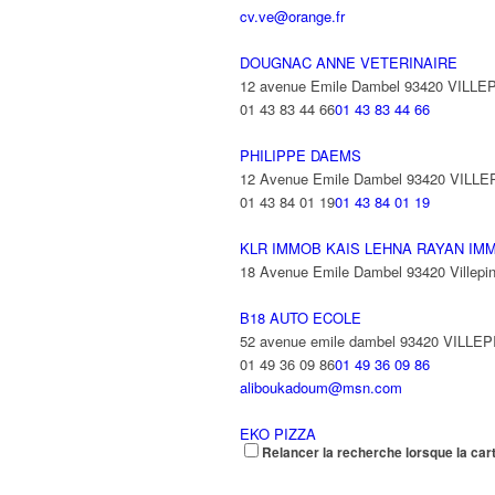
cv.ve@orange.fr
DOUGNAC ANNE VETERINAIRE
12 avenue Emile Dambel 93420 VILLE
01 43 83 44 66
01 43 83 44 66
PHILIPPE DAEMS
12 Avenue Emile Dambel 93420 VILL
01 43 84 01 19
01 43 84 01 19
KLR IMMOB KAIS LEHNA RAYAN IM
18 Avenue Emile Dambel 93420 Villepin
B18 AUTO ECOLE
52 avenue emile dambel 93420 VILLE
01 49 36 09 86
01 49 36 09 86
aliboukadoum@msn.com
EKO PIZZA
Relancer la recherche lorsque la car
52 Avenue Emile Dambel 93420 VILL
01 43 83 63 51
01 43 83 63 51