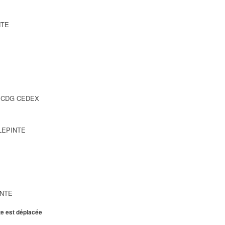
NTE
SY CDG CEDEX
LLEPINTE
INTE
te est déplacée