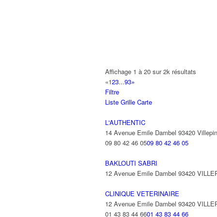
A2B TRANSPORTS
165 Allée des Erables 93420 VILLEPI
AB AUTO
15 Avenue de Jussieu 93420 VILLEPI
ABBAOUI TOUFIK
Affichage 1 à 20 sur 2k résultats
10 Allée Georges Gershwin 93420 VIL
«
1
2
3
...
93
»
Filtre
ABBES SARAH
Liste
Grille
Carte
14 Avenue de la Gare 93420 VILLEPIN
L'AUTHENTIC
14 Avenue Emile Dambel 93420 Villepin
09 80 42 46 05
09 80 42 46 05
BAKLOUTI SABRI
12 Avenue Emile Dambel 93420 VILL
CLINIQUE VETERINAIRE
12 Avenue Emile Dambel 93420 VILL
01 43 83 44 66
01 43 83 44 66