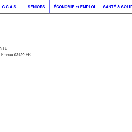
C.C.A.S.
SENIORS
ÉCONOMIE et EMPLOI
SANTÉ & SOLI
INTE
e-France
93420
FR