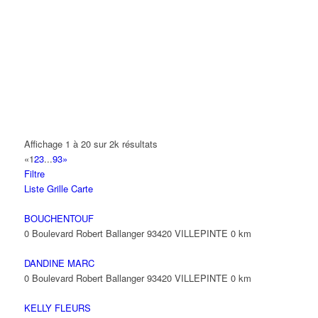
A.Y.S.N
14 Allée Fénelon 93420 VILLEPINTE
A2B TRANSPORTS
165 Allée des Erables 93420 VILLEPINTE
AB AUTO
15 Avenue de Jussieu 93420 VILLEPINTE
ABBAOUI TOUFIK
Affichage 1 à 20 sur 2k résultats
10 Allée Georges Gershwin 93420 VILLEPINTE
«
1
2
3
...
93
»
Filtre
ABBES SARAH
Liste
Grille
Carte
14 Avenue de la Gare 93420 VILLEPINTE
BOUCHENTOUF
0 Boulevard Robert Ballanger 93420 VILLEPINTE
0 km
DANDINE MARC
0 Boulevard Robert Ballanger 93420 VILLEPINTE
0 km
KELLY FLEURS