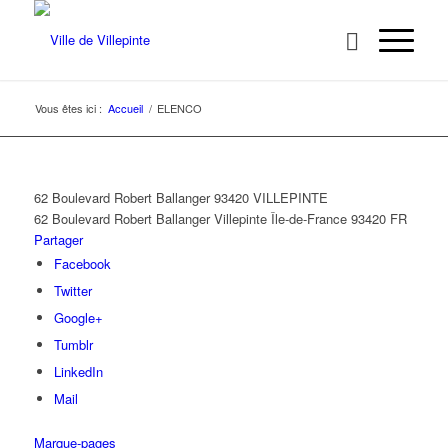
Vous êtes ici :
Accueil
/
ELENCO
62 Boulevard Robert Ballanger 93420 VILLEPINTE
62 Boulevard Robert Ballanger
Villepinte
Île-de-France
93420
FR
Partager
Facebook
Twitter
Google+
Tumblr
LinkedIn
Mail
Marque-pages