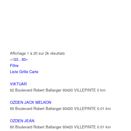
14 Allée Fénelon 93420 VILLEPINTE
A2B TRANSPORTS
165 Allée des Erables 93420 VILLEPINTE
AB AUTO
15 Avenue de Jussieu 93420 VILLEPINTE
ABBAOUI TOUFIK
Affichage 1 à 20 sur 2k résultats
10 Allée Georges Gershwin 93420 VILLEPINTE
«
1
2
3
...
93
»
Filtre
ABBES SARAH
Liste
Grille
Carte
14 Avenue de la Gare 93420 VILLEPINTE
VIKTUAR
62 Boulevard Robert Ballanger 93420 VILLEPINTE
0 km
OZDEN JACK MELKON
60 Boulevard Robert Ballanger 93420 VILLEPINTE
0.01 km
OZDEN JEAN
60 Boulevard Robert Ballanger 93420 VILLEPINTE
0.01 km