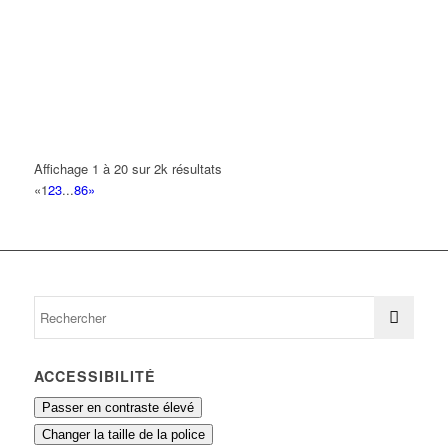
TA AMY
28 Route de Sevran 93420 VILLEPINTE
0.12 km
LMB
11 Rue Léon Jouhaux 93420 VILLEPINTE
0.13 km
01 43 10 13 52
01 43 10 13 52
L&F EVENTS
Affichage 1 à 20 sur 2k résultats
33 Route de Sevran 93420 VILLEPINTE
0.15 km
«
1
2
3
...
86
»
GAFFE-BLAISE PHILIPPE GEORGES RENE
11 Route de Sevran 93420 VILLEPINTE
0.15 km
POMPES FUNEBRES GENERALES
86 Boulevard Robert Ballanger 93420 Villepinte
0.16 km
01 43 84 00 33
01 43 84 00 33
ACCESSIBILITÉ
Passer en contraste élevé
Changer la taille de la police