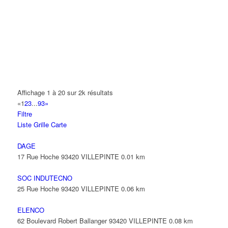
14 Allée Fénelon 93420 VILLEPINTE
A2B TRANSPORTS
165 Allée des Erables 93420 VILLEPINTE
AB AUTO
15 Avenue de Jussieu 93420 VILLEPINTE
ABBAOUI TOUFIK
Affichage 1 à 20 sur 2k résultats
10 Allée Georges Gershwin 93420 VILLEPINTE
«
1
2
3
...
93
»
Filtre
ABBES SARAH
Liste
Grille
Carte
14 Avenue de la Gare 93420 VILLEPINTE
DAGE
17 Rue Hoche 93420 VILLEPINTE
0.01 km
SOC INDUTECNO
25 Rue Hoche 93420 VILLEPINTE
0.06 km
ELENCO
62 Boulevard Robert Ballanger 93420 VILLEPINTE
0.08 km