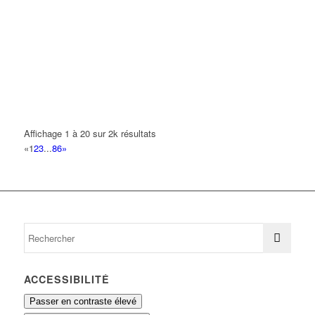
01 48 60 61 51
01 48 60 61 51
MORADISC
5 Allée Racine 93420 VILLEPINTE
0.14 km
FRANCK PERE & FILS
18 Rue Laborde 93420 VILLEPINTE
0.14 km
MISSION COLIS
Affichage 1 à 20 sur 2k résultats
18 Rue Laborde 93420 VILLEPINTE
0.14 km
«
1
2
3
...
86
»
PHAM JONATHAN
21 Rue Charcot 93420 VILLEPINTE
0.14 km
ACCESSIBILITÉ
Passer en contraste élevé