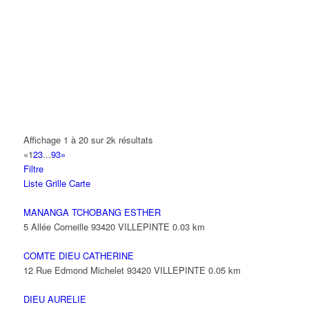
A.Y.S.N
14 Allée Fénelon 93420 VILLEPINTE
A2B TRANSPORTS
165 Allée des Erables 93420 VILLEPINTE
AB AUTO
15 Avenue de Jussieu 93420 VILLEPINTE
ABBAOUI TOUFIK
Affichage 1 à 20 sur 2k résultats
10 Allée Georges Gershwin 93420 VILLEPINTE
«
1
2
3
...
93
»
Filtre
ABBES SARAH
Liste
Grille
Carte
14 Avenue de la Gare 93420 VILLEPINTE
MANANGA TCHOBANG ESTHER
5 Allée Corneille 93420 VILLEPINTE
0.03 km
COMTE DIEU CATHERINE
12 Rue Edmond Michelet 93420 VILLEPINTE
0.05 km
DIEU AURELIE