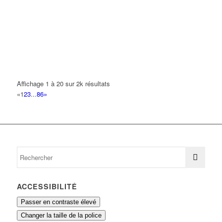
MORADISC
5 Allée Racine 93420 VILLEPINTE
0.16 km
HIPPOPOTAMUS
2 Avenue Jean Fourgeaud 93420 Villepinte
0.16 km
01 48 61 04 50
01 48 61 04 50
Affichage 1 à 20 sur 2k résultats
HOTEL "CAMPANILE"
«
1
2
3
...
86
»
2 Avenue Jean Fourgeaud 93420 VILLEPINTE
0.16 km
01 48 60 35 47
01 48 60 35 47
HOTEL CAMPANILE
2 Avenue Jean Fourgeaud 93420 VILLEPINTE
0.16 km
01 48 60 35 47
01 48 60 35 47
ACCESSIBILITÉ
Passer en contraste élevé
Changer la taille de la police