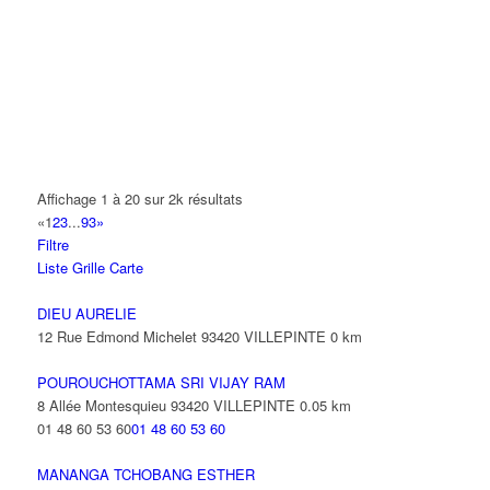
14 Allée Fénelon 93420 VILLEPINTE
A2B TRANSPORTS
165 Allée des Erables 93420 VILLEPINTE
AB AUTO
15 Avenue de Jussieu 93420 VILLEPINTE
ABBAOUI TOUFIK
Affichage 1 à 20 sur 2k résultats
10 Allée Georges Gershwin 93420 VILLEPINTE
«
1
2
3
...
93
»
Filtre
ABBES SARAH
Liste
Grille
Carte
14 Avenue de la Gare 93420 VILLEPINTE
DIEU AURELIE
12 Rue Edmond Michelet 93420 VILLEPINTE
0 km
POUROUCHOTTAMA SRI VIJAY RAM
8 Allée Montesquieu 93420 VILLEPINTE
0.05 km
01 48 60 53 60
01 48 60 53 60
MANANGA TCHOBANG ESTHER