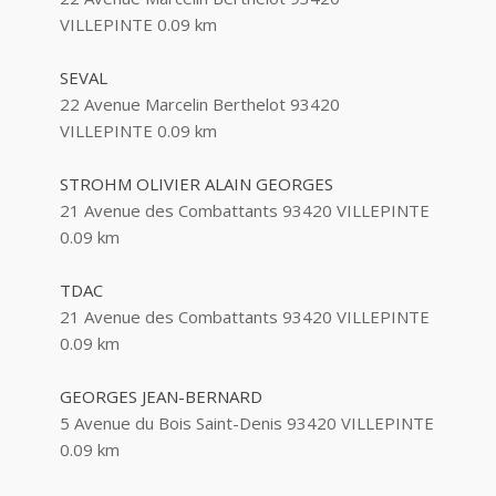
VILLEPINTE
0.09 km
ABBAOUI TOUFIK
10 Allée Georges Gershwin 93420 VILLEPINTE
SEVAL
22 Avenue Marcelin Berthelot 93420
ABBES SARAH
VILLEPINTE
0.09 km
14 Avenue de la Gare 93420 VILLEPINTE
STROHM OLIVIER ALAIN GEORGES
21 Avenue des Combattants 93420 VILLEPINTE
0.09 km
TDAC
21 Avenue des Combattants 93420 VILLEPINTE
0.09 km
GEORGES JEAN-BERNARD
5 Avenue du Bois Saint-Denis 93420 VILLEPINTE
0.09 km