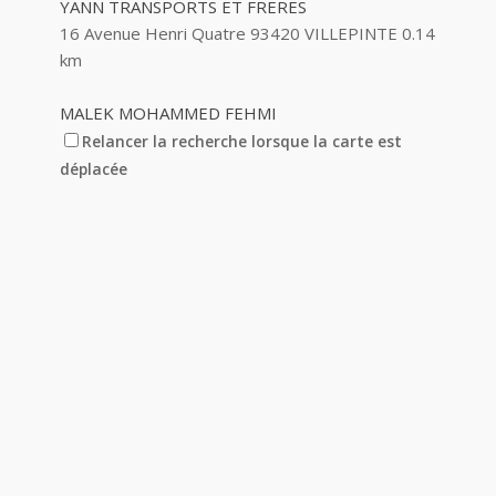
YANN TRANSPORTS ET FRERES
16 Avenue Henri Quatre 93420 VILLEPINTE
0.14
km
MALEK MOHAMMED FEHMI
14 Avenue Henri Quatre 93420 VILLEPINTE
0.15
Relancer la recherche lorsque la carte est
km
déplacée
BEUCHOT MICHEL
19 Avenue Henri Quatre 93420 VILLEPINTE
0.17
km
BOVE BEUCHOT MARTINE
19 Avenue Henri Quatre 93420 VILLEPINTE
0.17
km
IRPOL
4 Avenue Massenet 93420 VILLEPINTE
0.17 km