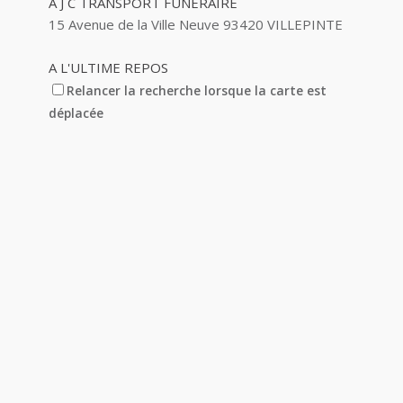
A J C TRANSPORT FUNERAIRE
15 Avenue de la Ville Neuve 93420 VILLEPINTE
A L'ULTIME REPOS
5 Avenue Barbes 93420 VILLEPINTE
Relancer la recherche lorsque la carte est
déplacée
A&M AUTO
14 Avenue des Pinsons 93420 VILLEPINTE
A&N EXPORTS LTD
6 Place Edison 93420 VILLEPINTE
A+ GLASS VILLEPINTE
39 Boulevard Robert Ballanger 93420
VILLEPINTE
01 41 52 34 78
01 41 52 34 78
A.B METAL SERRURERIE METALLLERIE
57 Boulevard Circulaire 93420 VILLEPINTE