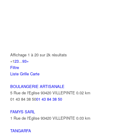
14 Allée Fénelon 93420 VILLEPINTE
A2B TRANSPORTS
165 Allée des Erables 93420 VILLEPINTE
AB AUTO
15 Avenue de Jussieu 93420 VILLEPINTE
ABBAOUI TOUFIK
Affichage 1 à 20 sur 2k résultats
10 Allée Georges Gershwin 93420 VILLEPINTE
«
1
2
3
...
93
»
Filtre
ABBES SARAH
Liste
Grille
Carte
14 Avenue de la Gare 93420 VILLEPINTE
BOULANGERIE ARTISANALE
5 Rue de l'Eglise 93420 VILLEPINTE
0.02 km
01 43 84 38 50
01 43 84 38 50
FAMYS SARL
1 Rue de l'Eglise 93420 VILLEPINTE
0.03 km
TANGARFA