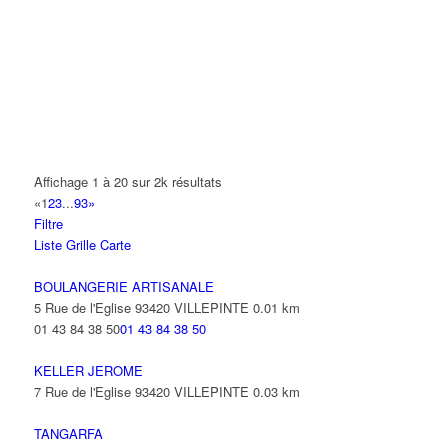
14 Allée Fénelon 93420 VILLEPINTE
A2B TRANSPORTS
165 Allée des Erables 93420 VILLEPINTE
AB AUTO
15 Avenue de Jussieu 93420 VILLEPINTE
ABBAOUI TOUFIK
Affichage 1 à 20 sur 2k résultats
10 Allée Georges Gershwin 93420 VILLEPINTE
«
1
2
3
...
93
»
Filtre
ABBES SARAH
Liste
Grille
Carte
14 Avenue de la Gare 93420 VILLEPINTE
BOULANGERIE ARTISANALE
5 Rue de l'Eglise 93420 VILLEPINTE
0.01 km
01 43 84 38 50
01 43 84 38 50
KELLER JEROME
7 Rue de l'Eglise 93420 VILLEPINTE
0.03 km
TANGARFA