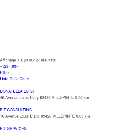
A.Y.S.N
14 Allée Fénelon 93420 VILLEPINTE
A2B TRANSPORTS
165 Allée des Erables 93420 VILLEPINTE
AB AUTO
15 Avenue de Jussieu 93420 VILLEPINTE
ABBAOUI TOUFIK
Affichage 1 à 20 sur 2k résultats
10 Allée Georges Gershwin 93420 VILLEPINTE
«
1
2
3
...
93
»
Filtre
ABBES SARAH
Liste
Grille
Carte
14 Avenue de la Gare 93420 VILLEPINTE
DONATELLA LUIGI
46 Avenue Jules Ferry 93420 VILLEPINTE
0.02 km
FIT CONSULTING
16 Avenue Louis Blanc 93420 VILLEPINTE
0.03 km
FIT SERVICES