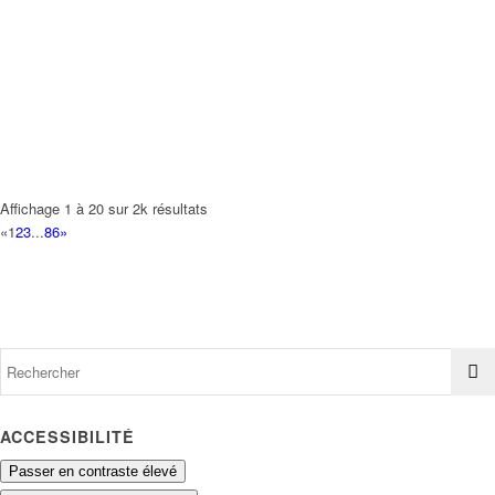
H B E DELICES
27 Avenue des Bons Enfants 93420 VILLEPINTE
0.15 km
AGANAHI FLORIAN
37 Avenue Montcalm 93420 VILLEPINTE
0.15 km
HASSANI CHADIA
30 Avenue des Bons Enfants 93420 VILLEPINTE
0.16 km
Affichage 1 à 20 sur 2k résultats
«
1
2
3
...
86
»
ACCESSIBILITÉ
Passer en contraste élevé