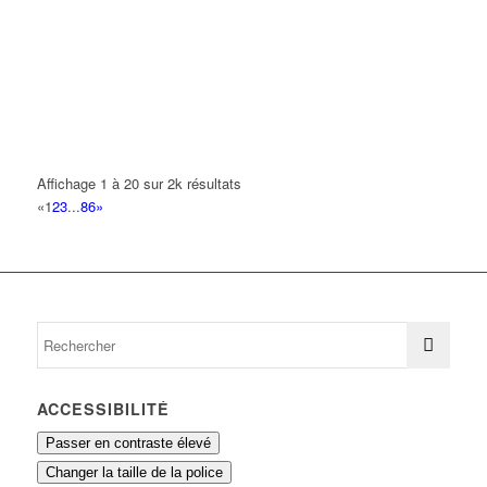
16 Avenue Louis Blanc 93420 VILLEPINTE
0.18 km
FIT SERVICES
16 Avenue Louis Blanc 93420 VILLEPINTE
0.18 km
AGANAHI FLORIAN
37 Avenue Montcalm 93420 VILLEPINTE
0.24 km
Affichage 1 à 20 sur 2k résultats
GAFFE-BLAISE PHILIPPE GEORGES RENE
«
1
2
3
...
86
»
11 Route de Sevran 93420 VILLEPINTE
0.26 km
ACCESSIBILITÉ
Passer en contraste élevé
Changer la taille de la police