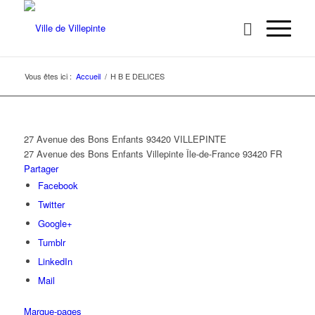
Vous êtes ici :
Accueil
/
H B E DELICES
27 Avenue des Bons Enfants 93420 VILLEPINTE
27 Avenue des Bons Enfants
Villepinte
Île-de-France
93420
FR
Partager
Facebook
Twitter
Google+
Tumblr
LinkedIn
Mail
Marque-pages