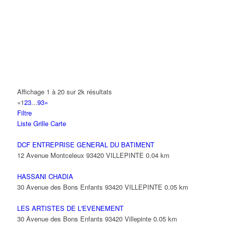
14 Allée Fénelon 93420 VILLEPINTE
A2B TRANSPORTS
165 Allée des Erables 93420 VILLEPINTE
AB AUTO
15 Avenue de Jussieu 93420 VILLEPINTE
ABBAOUI TOUFIK
Affichage 1 à 20 sur 2k résultats
10 Allée Georges Gershwin 93420 VILLEPINTE
«
1
2
3
...
93
»
Filtre
ABBES SARAH
Liste
Grille
Carte
14 Avenue de la Gare 93420 VILLEPINTE
DCF ENTREPRISE GENERAL DU BATIMENT
12 Avenue Montceleux 93420 VILLEPINTE
0.04 km
HASSANI CHADIA
30 Avenue des Bons Enfants 93420 VILLEPINTE
0.05 km
LES ARTISTES DE L'EVENEMENT
30 Avenue des Bons Enfants 93420 Villepinte
0.05 km