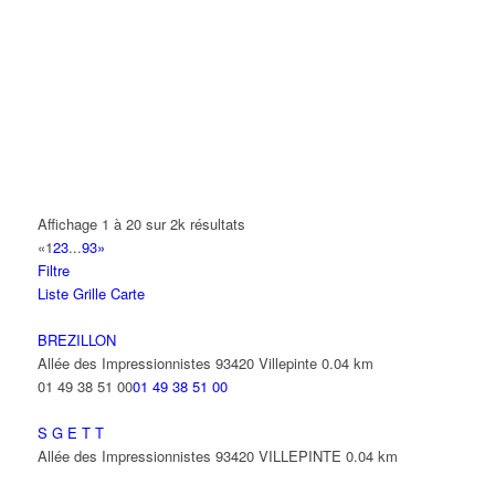
A.Y.S.N
14 Allée Fénelon 93420 VILLEPINTE
A2B TRANSPORTS
165 Allée des Erables 93420 VILLEPINTE
AB AUTO
15 Avenue de Jussieu 93420 VILLEPINTE
ABBAOUI TOUFIK
Affichage 1 à 20 sur 2k résultats
10 Allée Georges Gershwin 93420 VILLEPINTE
«
1
2
3
...
93
»
Filtre
ABBES SARAH
Liste
Grille
Carte
14 Avenue de la Gare 93420 VILLEPINTE
BREZILLON
Allée des Impressionnistes 93420 Villepinte
0.04 km
01 49 38 51 00
01 49 38 51 00
S G E T T
Allée des Impressionnistes 93420 VILLEPINTE
0.04 km