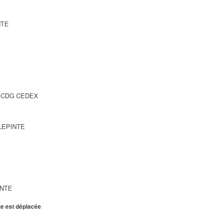
NTE
SY CDG CEDEX
LLEPINTE
INTE
te est déplacée