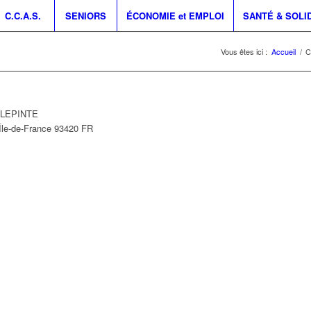
C.C.A.S.
SENIORS
ÉCONOMIE et EMPLOI
SANTÉ & SOLI
Vous êtes ici :
Accueil
/
C
ILLEPINTE
Île-de-France
93420
FR