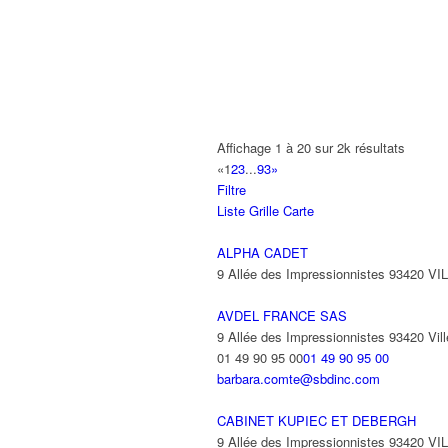
A2B TRANSPORTS
165 Allée des Erables 93420 VILLEPI
AB AUTO
15 Avenue de Jussieu 93420 VILLEPI
ABBAOUI TOUFIK
Affichage 1 à 20 sur 2k résultats
10 Allée Georges Gershwin 93420 VIL
«
1
2
3
...
93
»
Filtre
ABBES SARAH
Liste
Grille
Carte
14 Avenue de la Gare 93420 VILLEPIN
ALPHA CADET
9 Allée des Impressionnistes 93420 V
AVDEL FRANCE SAS
9 Allée des Impressionnistes 93420 Vill
01 49 90 95 00
01 49 90 95 00
barbara.comte@sbdinc.com
CABINET KUPIEC ET DEBERGH
9 Allée des Impressionnistes 93420 V