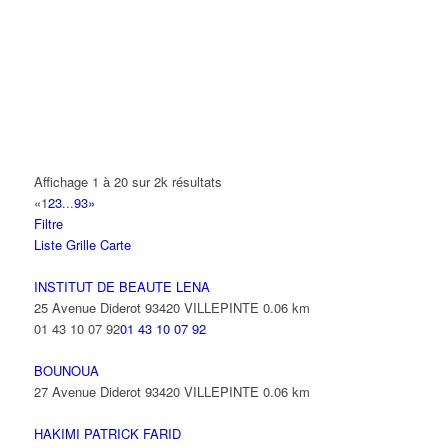
14 Allée Fénelon 93420 VILLEPINTE
A2B TRANSPORTS
165 Allée des Erables 93420 VILLEPINTE
AB AUTO
15 Avenue de Jussieu 93420 VILLEPINTE
ABBAOUI TOUFIK
Affichage 1 à 20 sur 2k résultats
10 Allée Georges Gershwin 93420 VILLEPINTE
«
1
2
3
...
93
»
Filtre
ABBES SARAH
Liste
Grille
Carte
14 Avenue de la Gare 93420 VILLEPINTE
INSTITUT DE BEAUTE LENA
25 Avenue Diderot 93420 VILLEPINTE
0.06 km
01 43 10 07 92
01 43 10 07 92
BOUNOUA
27 Avenue Diderot 93420 VILLEPINTE
0.06 km
HAKIMI PATRICK FARID