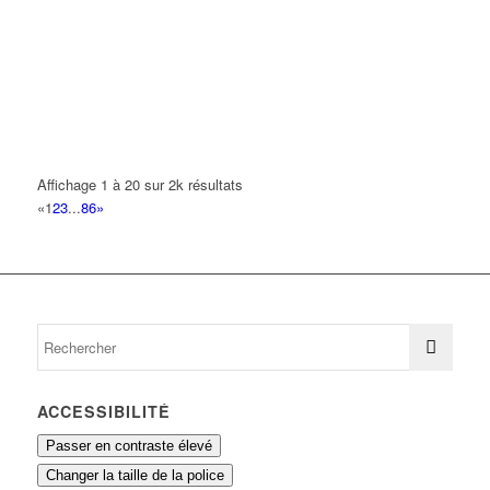
DIDEROT-VILLEPINTE
10 Avenue Diderot 93420 Villepinte
0.16 km
FARAJI MOHAMMED
10 Avenue Diderot 93420 VILLEPINTE
0.16 km
AUTO ECOLE AZUR
Affichage 1 à 20 sur 2k résultats
8 Avenue Barbès 93420 VILLEPINTE
0.16 km
«
1
2
3
...
86
»
06 98 87 86 67
06 98 87 86 67
EL FERDAOUS
8 Avenue Barbes 93420 VILLEPINTE
0.16 km
ACCESSIBILITÉ
Passer en contraste élevé
Changer la taille de la police