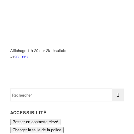
01 43 83 62 11
01 43 83 62 11
HAKIMI PATRICK FARID
59 Avenue de la Ville Neuve 93420 VILLEPINTE
0.13 km
ART ET DECO
10 Avenue Diderot 93420 VILLEPINTE
0.15 km
Affichage 1 à 20 sur 2k résultats
DIDEROT-VILLEPINTE
«
1
2
3
...
86
»
10 Avenue Diderot 93420 Villepinte
0.15 km
FARAJI MOHAMMED
10 Avenue Diderot 93420 VILLEPINTE
0.15 km
AMBULANCE ATHENEE 93
30 Avenue de la Ville Neuve 93420 VILLEPINTE
0.15 km
01 41 52 13 60
01 41 52 13 60
ACCESSIBILITÉ
Passer en contraste élevé
Changer la taille de la police