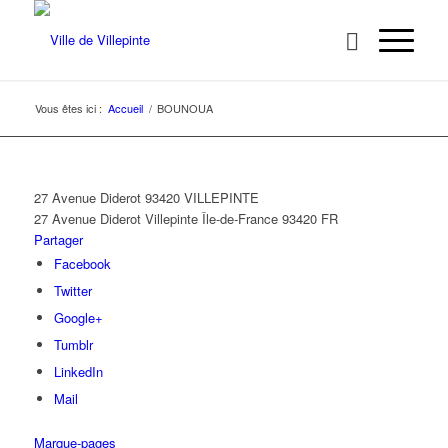
Vous êtes ici :
Accueil
/
BOUNOUA
27 Avenue Diderot 93420 VILLEPINTE
27 Avenue Diderot
Villepinte
Île-de-France
93420
FR
Partager
Facebook
Twitter
Google+
Tumblr
LinkedIn
Mail
Marque-pages