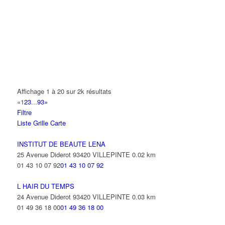
14 Allée Fénelon 93420 VILLEPINTE
A2B TRANSPORTS
165 Allée des Erables 93420 VILLEPINTE
AB AUTO
15 Avenue de Jussieu 93420 VILLEPINTE
ABBAOUI TOUFIK
Affichage 1 à 20 sur 2k résultats
10 Allée Georges Gershwin 93420 VILLEPINTE
«
1
2
3
...
93
»
Filtre
ABBES SARAH
Liste
Grille
Carte
14 Avenue de la Gare 93420 VILLEPINTE
INSTITUT DE BEAUTE LENA
25 Avenue Diderot 93420 VILLEPINTE
0.02 km
01 43 10 07 92
01 43 10 07 92
L HAIR DU TEMPS
24 Avenue Diderot 93420 VILLEPINTE
0.03 km
01 49 36 18 00
01 49 36 18 00