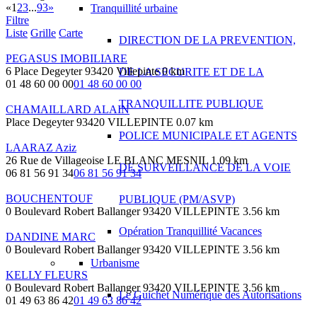
«
1
2
3
...
93
»
Tranquillité urbaine
Filtre
Liste
Grille
Carte
DIRECTION DE LA PREVENTION,
PEGASUS IMOBILIARE
6 Place Degeyter 93420 Villepinte
0 km
DE LA SECURITE ET DE LA
01 48 60 00 00
01 48 60 00 00
TRANQUILLITE PUBLIQUE
CHAMAILLARD ALAIN
Place Degeyter 93420 VILLEPINTE
0.07 km
POLICE MUNICIPALE ET AGENTS
LAARAZ Aziz
26 Rue de Villageoise LE BLANC MESNIL
1.09 km
DE SURVEILLANCE DE LA VOIE
06 81 56 91 34
06 81 56 91 34
BOUCHENTOUF
PUBLIQUE (PM/ASVP)
0 Boulevard Robert Ballanger 93420 VILLEPINTE
3.56 km
Opération Tranquillité Vacances
DANDINE MARC
0 Boulevard Robert Ballanger 93420 VILLEPINTE
3.56 km
Urbanisme
KELLY FLEURS
0 Boulevard Robert Ballanger 93420 VILLEPINTE
3.56 km
Le Guichet Numérique des Autorisations
01 49 63 86 42
01 49 63 86 42