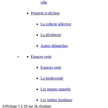
18 Avenue Saint-Saëns 93420 VILLEPINTE
ville
A.V PLUS TECHNOLOGY
Propreté et déchets
28 Rue Vincent d'Indy 93420 VILLEPINTE
A.Y.S.N
La collecte sélective
14 Allée Fénelon 93420 VILLEPINTE
La déchèterie
A2B TRANSPORTS
165 Allée des Erables 93420 VILLEPINTE
Autres démarches
AB AUTO
15 Avenue de Jussieu 93420 VILLEPINTE
Espaces verts
ABBAOUI TOUFIK
10 Allée Georges Gershwin 93420 VILLEPINTE
Espaces verts
ABBES SARAH
La biodiversité
14 Avenue de la Gare 93420 VILLEPINTE
Les risques naturels
Les jardins familiaux
Affichage 1 à 20 sur 2k résultats