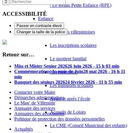
60 Boulevard Robert Ballanger 93420 VILLEPINTE
3.75 km
/ Le Relais Petite Enfance (RPE)
ACCESSIBILITÉ
Enfance
Passer en contraste élevé
Les écoles villepintoises
Changer la taille de la police
Les inscriptions scolaires
Retour sur…
Le quotient familial
Miss et Mister Senior 2026
26 juin 2026 - 15 h 03 min
Commémorations du mois de Juin
28 mai 2026 - 16 h 11
La restauration
min
Banquet des séniors 2026
24 février 2026 - 11 h 55 min
Les transports scolaires
Contacter votre Maire
Démarches administratives
Avant et après l’école
Le Mag’ de Villepinte
Annuaire des services
Accueils de Loisirs
Annuaires des associations
Politique de protection des données personnelles
Le CME (Conseil Municipal des enfants)
Actualités