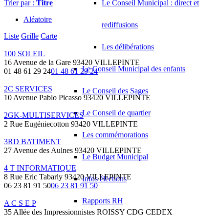
Trier par :
Titre
Le Conseil Municipal : direct et
Aléatoire
rediffusions
Liste
Grille
Carte
Les délibérations
100 SOLEIL
16 Avenue de la Gare 93420 VILLEPINTE
Le Conseil Municipal des enfants
01 48 61 29 24
01 48 61 29 24
2C SERVICES
Le Conseil des Sages
10 Avenue Pablo Picasso 93420 VILLEPINTE
Le Conseil de quartier
2GK-MULTISERVICES
2 Rue Eugéniecotton 93420 VILLEPINTE
Les commémorations
3RD BATIMENT
27 Avenue des Aulnes 93420 VILLEPINTE
Le Budget Municipal
4 T INFORMATIQUE
8 Rue Eric Tabarly 93420 VILLEPINTE
Infos élections
06 23 81 91 50
06 23 81 91 50
Rapports RH
A C S E P
35 Allée des Impressionnistes ROISSY CDG CEDEX