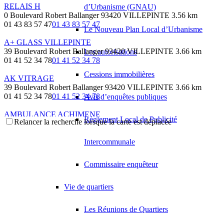
RELAIS H
d’Urbanisme (GNAU)
0 Boulevard Robert Ballanger 93420 VILLEPINTE
3.56 km
01 43 83 57 47
01 43 83 57 47
Le Nouveau Plan Local d’Urbanisme
A+ GLASS VILLEPINTE
39 Boulevard Robert Ballanger 93420 VILLEPINTE
3.66 km
Les autorisations
01 41 52 34 78
01 41 52 34 78
Cessions immobilières
AK VITRAGE
39 Boulevard Robert Ballanger 93420 VILLEPINTE
3.66 km
01 41 52 34 78
01 41 52 34 78
Avis d’enquêtes publiques
AMBULANCE ACHIMENE
Règlement Local de Publicité
Relancer la recherche lorsque la carte est déplacée
39 Boulevard Robert Ballanger 93420 VILLEPINTE
3.66 km
01 43 84 84 84
01 43 84 84 84
Intercommunale
CARPIECES
39 Boulevard Robert Ballanger 93420 VILLEPINTE
3.66 km
Commissaire enquêteur
01 43 85 01 89
01 43 85 01 89
MC BTP
Vie de quartiers
40 Rue Hoche 93420 VILLEPINTE
3.67 km
Les Réunions de Quartiers
SERVICE AUTO PLUS
45 Boulevard Robert Ballanger 93420 VILLEPINTE
3.68 km