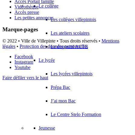
Accès Portail famille
Le collège
Vidéothèque
Accès presse
Les petites annonces
Les collèges villepintois
Marque-pages
Les ateliers scolaires
© 2022 • Ville de Villepinte • Tous droits réservés •
Mentions
légales
•
Protection des données personnelles
Le dispositif ACTE
Facebook
Le lycée
Instagram
Youtube
Les lycées villepintois
Faire défiler vers le haut
Prépa Bac
J’ai mon Bac
Le Centre Stelo Formation
Jeunesse