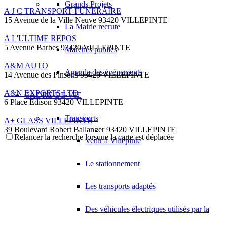
Grands Projets
A J C TRANSPORT FUNERAIRE
15 Avenue de la Ville Neuve 93420 VILLEPINTE
La Mairie recrute
A L'ULTIME REPOS
5 Avenue Barbes 93420 VILLEPINTE
Marchés publics
A&M AUTO
Agenda des événements
14 Avenue des Pinsons 93420 VILLEPINTE
A&N EXPORTS LTD
CADRE DE VIE
6 Place Edison 93420 VILLEPINTE
Transports
A+ GLASS VILLEPINTE
39 Boulevard Robert Ballanger 93420 VILLEPINTE
Relancer la recherche lorsque la carte est déplacée
01 41 52 34 78
01 41 52 34 78
Venir à Villepinte
A.B METAL SERRURERIE METALLLERIE
Le stationnement
57 Boulevard Circulaire 93420 VILLEPINTE
A.F.M. DISTRIBUTION
Les transports adaptés
21 Avenue du Chemin de Fer 93420 Villepinte
09 66 91 74 67
09 66 91 74 67
Des véhicules électriques utilisés par la
A.S.B