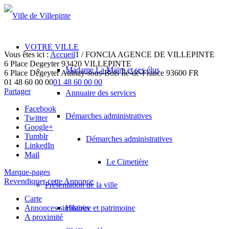
VOTRE VILLE
Vous êtes ici :
Accueil
1
/
FONCIA AGENCE DE VILLEPINTE
6 Place Degeyter 93420 VILLEPINTE
Madame La Maire et ses élus
6 Place Degeyter
Aulnay-sous-Bois
Île-de-France
93600
FR
01 48 60 00 00
01 48 60 00 00
Partager
Annuaire des services
Facebook
Démarches administratives
Twitter
Google+
Tumblr
Démarches administratives
LinkedIn
Mail
Le Cimetière
Marque-pages
Revendiquer cette Annonce
Présentation de la ville
Carte
Annonces similaires
Histoire et patrimoine
A proximité