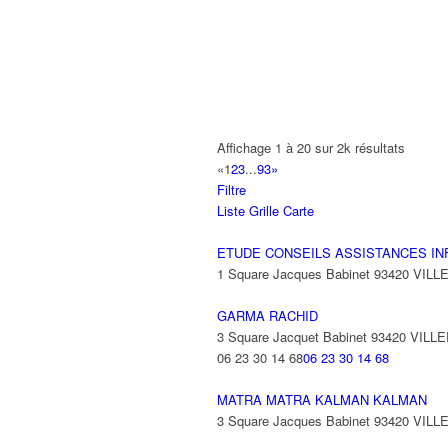
A2B TRANSPORTS
165 Allée des Erables 93420 VILLEPI
AB AUTO
15 Avenue de Jussieu 93420 VILLEPI
ABBAOUI TOUFIK
Affichage 1 à 20 sur 2k résultats
10 Allée Georges Gershwin 93420 VIL
«
1
2
3
...
93
»
Filtre
ABBES SARAH
Liste
Grille
Carte
14 Avenue de la Gare 93420 VILLEPIN
ETUDE CONSEILS ASSISTANCES IN
1 Square Jacques Babinet 93420 VIL
GARMA RACHID
3 Square Jacquet Babinet 93420 VILL
06 23 30 14 68
06 23 30 14 68
MATRA MATRA KALMAN KALMAN
3 Square Jacques Babinet 93420 VIL