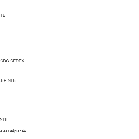
NTE
SY CDG CEDEX
LLEPINTE
INTE
te est déplacée