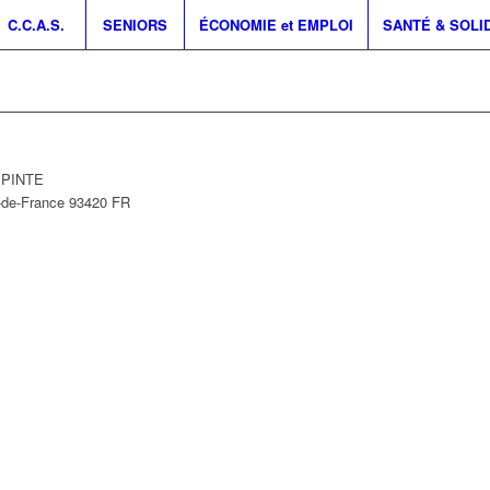
C.C.A.S.
SENIORS
ÉCONOMIE et EMPLOI
SANTÉ & SOLI
LEPINTE
e-de-France
93420
FR