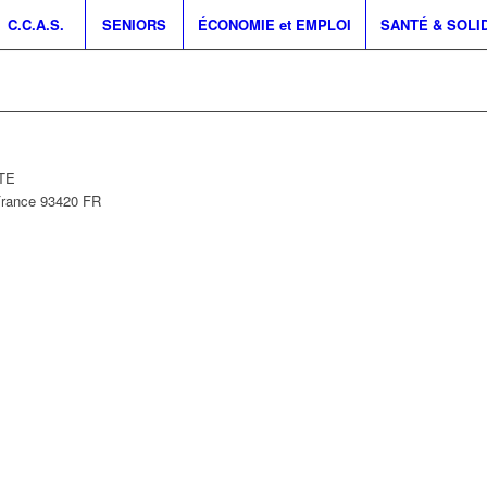
C.C.A.S.
SENIORS
ÉCONOMIE et EMPLOI
SANTÉ & SOLI
NTE
France
93420
FR