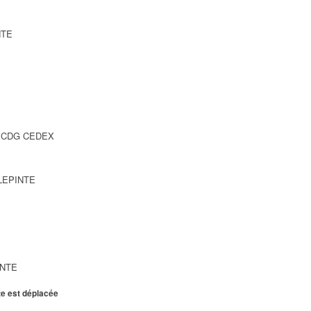
NTE
SY CDG CEDEX
LLEPINTE
INTE
te est déplacée