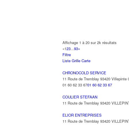
A2B TRANSPORTS
165 Allée des Erables 93420 VILLEPI
AB AUTO
15 Avenue de Jussieu 93420 VILLEPI
ABBAOUI TOUFIK
Affichage 1 à 20 sur 2k résultats
10 Allée Georges Gershwin 93420 VIL
«
1
2
3
...
93
»
Filtre
ABBES SARAH
Liste
Grille
Carte
14 Avenue de la Gare 93420 VILLEPIN
CHRONOCOLD SERVICE
11 Route de Tremblay 93420 Villepinte
01 60 62 33 67
01 60 62 33 67
COULIER STEFAAN
11 Route de Tremblay 93420 VILLEPI
ELIOR ENTREPRISES
11 Route de Tremblay 93420 VILLEPI