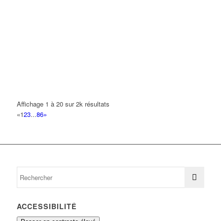
GT CHEEZE
16 Square Jean Rostand 93420 VILLEPINTE
0.21 km
BRAGA BRAGA-PAGNEUX GLORIA
18 Avenue Manouchian 93420 VILLEPINTE
0.24 km
AIT CHAKHMOUN MOHAMED
11 Avenue Manouchian 93420 VILLEPINTE
0.24 km
SAVALLI VINCENT
Affichage 1 à 20 sur 2k résultats
13 Avenue Anciens Combattants Afn 93420 VILLEPINTE
0.25
«
1
2
3
...
86
»
km
TRINAKRIUM
58 Avenue du 8 Mai 1945 93420 VILLEPINTE
0.26 km
ACCESSIBILITÉ