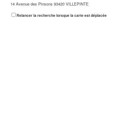
14 Avenue des Pinsons 93420 VILLEPINTE
Relancer la recherche lorsque la carte est déplacée
A&N EXPORTS LTD
6 Place Edison 93420 VILLEPINTE
A+ GLASS VILLEPINTE
39 Boulevard Robert Ballanger 93420 VILLEPINTE
01 41 52 34 78
01 41 52 34 78
A.B METAL SERRURERIE METALLLERIE
57 Boulevard Circulaire 93420 VILLEPINTE
A.F.M. DISTRIBUTION
21 Avenue du Chemin de Fer 93420 Villepinte
09 66 91 74 67
09 66 91 74 67
A.S.B
18 Avenue Saint-Saëns 93420 VILLEPINTE
A.V PLUS TECHNOLOGY
28 Rue Vincent d'Indy 93420 VILLEPINTE