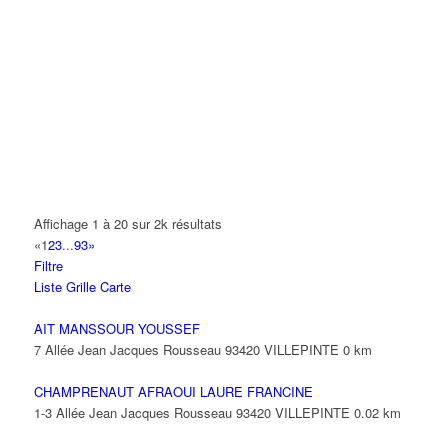
A.Y.S.N
14 Allée Fénelon 93420 VILLEPINTE
A2B TRANSPORTS
165 Allée des Erables 93420 VILLEPINTE
AB AUTO
15 Avenue de Jussieu 93420 VILLEPINTE
ABBAOUI TOUFIK
Affichage 1 à 20 sur 2k résultats
10 Allée Georges Gershwin 93420 VILLEPINTE
«
1
2
3
...
93
»
Filtre
ABBES SARAH
Liste
Grille
Carte
14 Avenue de la Gare 93420 VILLEPINTE
AIT MANSSOUR YOUSSEF
7 Allée Jean Jacques Rousseau 93420 VILLEPINTE
0 km
CHAMPRENAUT AFRAOUI LAURE FRANCINE
1-3 Allée Jean Jacques Rousseau 93420 VILLEPINTE
0.02 km