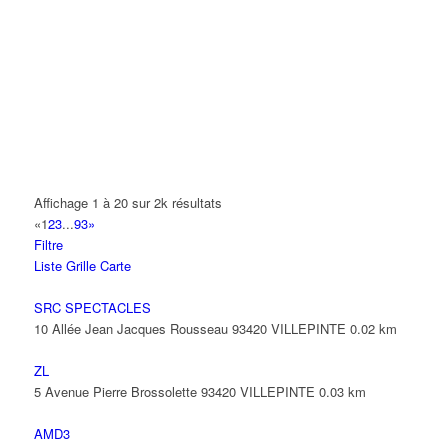
A.Y.S.N
14 Allée Fénelon 93420 VILLEPINTE
A2B TRANSPORTS
165 Allée des Erables 93420 VILLEPINTE
AB AUTO
15 Avenue de Jussieu 93420 VILLEPINTE
ABBAOUI TOUFIK
Affichage 1 à 20 sur 2k résultats
10 Allée Georges Gershwin 93420 VILLEPINTE
«
1
2
3
...
93
»
Filtre
ABBES SARAH
Liste
Grille
Carte
14 Avenue de la Gare 93420 VILLEPINTE
SRC SPECTACLES
10 Allée Jean Jacques Rousseau 93420 VILLEPINTE
0.02 km
ZL
5 Avenue Pierre Brossolette 93420 VILLEPINTE
0.03 km
AMD3