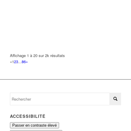
REZZOUKI ABDELAZIZ
59 Chemin des Fontaines 93420 VILLEPINTE
0.21 km
FOLLETTI DONNEAU LYDIE
2 Square Jean Rostand 93420 VILLEPINTE
0.23 km
FOUDA GREGOIRE
4 Square Jean Rostand 93420 VILLEPINTE
0.23 km
Affichage 1 à 20 sur 2k résultats
TRANSPORTS LY
«
1
2
3
...
86
»
12 Allée Elsa Triolet 93420 VILLEPINTE
0.23 km
BWP
5 Allée Elsa Triolet 93420 VILLEPINTE
0.23 km
ACCESSIBILITÉ
Passer en contraste élevé