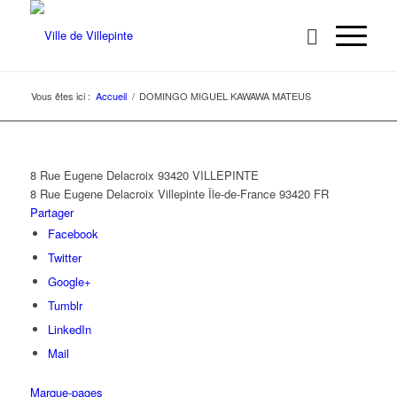
Vous êtes ici :
Accueil
/
DOMINGO MIGUEL KAWAWA MATEUS
8 Rue Eugene Delacroix 93420 VILLEPINTE
8 Rue Eugene Delacroix
Villepinte
Île-de-France
93420
FR
Partager
Facebook
Twitter
Google+
Tumblr
LinkedIn
Mail
Marque-pages