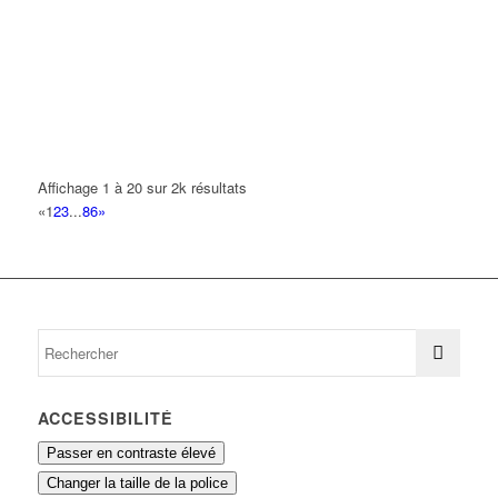
NAUMOVIC JEAN MARC
22 Avenue Jean Jaurès 93420 VILLEPINTE
0.16 km
KANTHAKUMAR ANTON GNANENTHERAN
19 Rue des Hortensias 93420 VILLEPINTE
0.17 km
GUILLO PHILIPPE
Affichage 1 à 20 sur 2k résultats
10 Avenue du Grand Air 93420 VILLEPINTE
0.17 km
«
1
2
3
...
86
»
E.A.CO.SYS
73 Rue Paul Lafargue 93420 VILLEPINTE
0.18 km
ACCESSIBILITÉ
Passer en contraste élevé
Changer la taille de la police