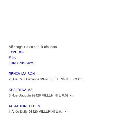
14 Allée Fénelon 93420 VILLEPINTE
A2B TRANSPORTS
165 Allée des Erables 93420 VILLEPINTE
AB AUTO
15 Avenue de Jussieu 93420 VILLEPINTE
ABBAOUI TOUFIK
Affichage 1 à 20 sur 2k résultats
10 Allée Georges Gershwin 93420 VILLEPINTE
«
1
2
3
...
93
»
Filtre
ABBES SARAH
Liste
Grille
Carte
14 Avenue de la Gare 93420 VILLEPINTE
RENOV MAISON
2 Rue Paul Cézanne 93420 VILLEPINTE
0.03 km
KHALDI NA MA
6 Rue Gauguin 93420 VILLEPINTE
0.08 km
AU JARDIN D EDEN
1 Allée Duffy 93420 VILLEPINTE
0.1 km